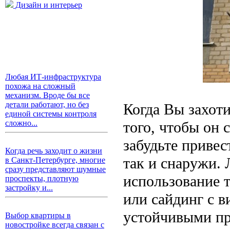
Дизайн и интерьер
Любая ИТ-инфраструктура
похожа на сложный
механизм. Вроде бы все
детали работают, но без
Когда Вы захоти
единой системы контроля
того, чтобы он 
сложно...
забудьте привес
Когда речь заходит о жизни
так и снаружи. 
в Санкт-Петербурге, многие
сразу представляют шумные
использование т
проспекты, плотную
застройку и...
или сайдинг с 
устойчивыми пр
Выбор квартиры в
новостройке всегда связан с