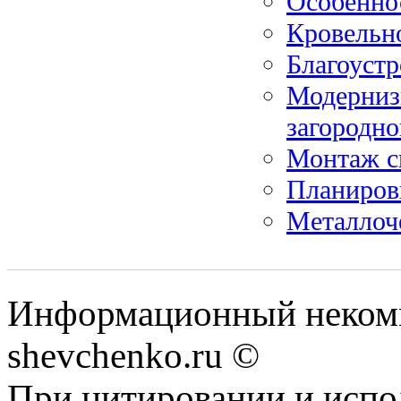
Особенно
Кровельн
Благоустр
Модерниз
загородно
Монтаж с
Планиров
Металлоч
Информационный некомм
shevchenko.ru ©
При цитировании и испо