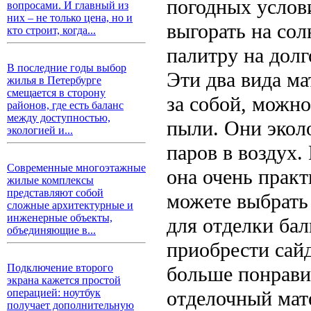
погодных услов
вопросами. И главный из
них – не только цена, но и
выгорать на со
кто строит, когда...
палитру на долг
В последние годы выбор
Эти два вида ма
жилья в Петербурге
смещается в сторону
за собой, можно
районов, где есть баланс
между доступностью,
пыли. Они экол
экологией и...
паров в воздух.
Современные многоэтажные
она очень прак
жилые комплексы
представляют собой
можете выбрать
сложные архитектурные и
инженерные объекты,
для отделки бал
объединяющие в...
приобрести сай
Подключение второго
больше понрави
экрана кажется простой
отделочный мате
операцией: ноутбук
получает дополнительную