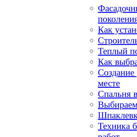
Фасадочн
поколени
Как уста
Строител
Теплый п
Как выбра
Создание 
месте
Спальня в
Выбираем 
Шпаклевк
Техника 
работ