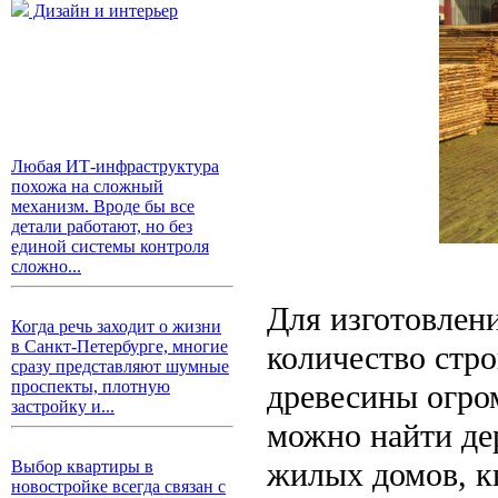
Дизайн и интерьер
Любая ИТ-инфраструктура
похожа на сложный
механизм. Вроде бы все
детали работают, но без
единой системы контроля
сложно...
Для изготовлен
Когда речь заходит о жизни
в Санкт-Петербурге, многие
количество стро
сразу представляют шумные
проспекты, плотную
древесины огро
застройку и...
можно найти де
жилых домов, к
Выбор квартиры в
новостройке всегда связан с