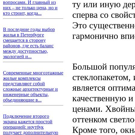
ту или иную де
вопросами. И главный из
них – не только цена, но и
сперва со свойс
кто строит, когда...
Это существенн
В последние годы выбор
гармонично впис
жилья в Петербурге
смещается в сторону
районов, где есть баланс
между доступностью,
экологией и...
Большой популя
Современные многоэтажные
стеклопакетом, 
жилые комплексы
представляют собой
является оптима
сложные архитектурные и
инженерные объекты,
качественную и
объединяющие в...
ценами. Хвойны
Подключение второго
оттенком светло
экрана кажется простой
операцией: ноутбук
Кроме того, окн
получает дополнительную