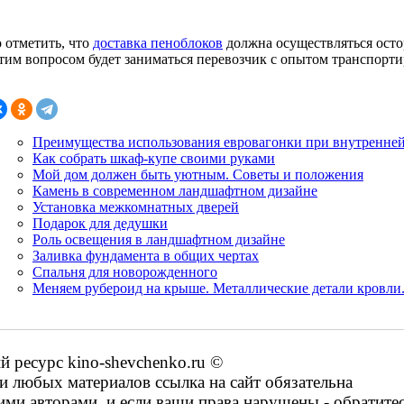
 отметить, что
доставка пеноблоков
должна осуществляться осто
этим вопросом будет заниматься перевозчик с опытом транспорти
Преимущества использования евровагонки при внутренне
Как собрать шкаф-купе своими руками
Мой дом должен быть уютным. Советы и положения
Камень в современном ландшафтном дизайне
Установка межкомнатных дверей
Подарок для дедушки
Роль освещения в ландшафтном дизайне
Заливка фундамента в общих чертах
Спальня для новорожденного
Меняем рубероид на крыше. Металлические детали кровли
ресурс kino-shevchenko.ru ©
 любых материалов ссылка на сайт обязательна
ими авторами, и если ваши права нарушены - обратите