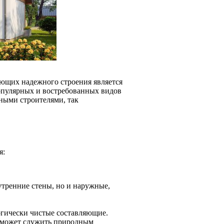
яющих надежного строения является
популярных и востребованных видов
ными строителями, так
я:
утренние стены, но и наружные,
огически чистые составляющие.
 может служить природным