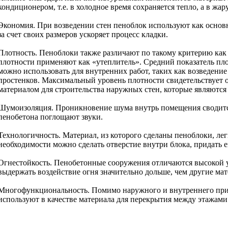
кондиционером, т.е. в холодное время сохраняется тепло, а в жару
Экономия. При возведении стен пеноблок используют как основ
за счет своих размеров ускоряет процесс кладки.
Плотность. Пеноблоки также различают по такому критерию как
плотности применяют как «утеплитель». Средний показатель пло
можно использовать для внутренних работ, таких как возведени
простенков. Максимальный уровень плотности свидетельствует о
материалом для строительства наружных стен, которые являютс
Шумоизоляция. Проникновение шума внутрь помещения сводится
пенобетона поглощают звуки.
Технологичность. Материал, из которого сделаны пеноблоки, лег
необходимости можно сделать отверстие внутри блока, придать 
Огнестойкость. Пенобетонные сооружения отличаются высокой 
выдержать воздействие огня значительно дольше, чем другие ма
Многофункциональность. Помимо наружного и внутреннего при
используют в качестве материала для перекрытия между этажами