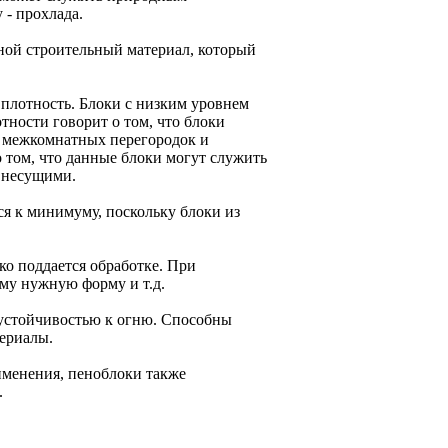
 - прохлада.
ной строительный материал, который
 плотность. Блоки с низким уровнем
тности говорит о том, что блоки
е межкомнатных перегородок и
 том, что данные блоки могут служить
я несущими.
 к минимуму, поскольку блоки из
ко поддается обработке. При
ему нужную форму и т.д.
устойчивостью к огню. Способны
териалы.
менения, пеноблоки также
.