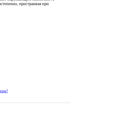
остепенно, пристраивая при
лища?