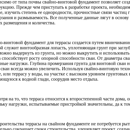
исимо от типа почвы свайно-винтовой фундамент позволяет соз
рукцию. Прежде чем приступать к разработке проекта, необходи
е, изучить степень ее однородности, прочностные связи частиц г
рзания и размываемость. Все полученные данные лягут в основу 
их размещения и количества.
о-винтовой фундамент для террасы создается путем ввинчивани
ой служит винтообразная лопасть, уплотняющая грунт при заглу
можно выдернуть из грунта, но можно выкрутить и использовать
а способствует росту опорной способности сваи. От диаметра св
чные нагрузки. Глубина промерзания грунта для винтовой сваи н
 сваи всегда можно увеличить. Используя свайно-винтовую тех
, или террасу у воды, на участке с высоким уровнем грунтовых 
ающуюся к водной глади, соорудив место отдыха.
тря на то, что терраса относится к второстепенной части дома,
льку нагрузки, испытываемые пристройкой значительны, да к то
роительства террасы на свайном фундаменте не потребуется рыть
тельно сокращает сроки строительства, удешевляет проект, сох