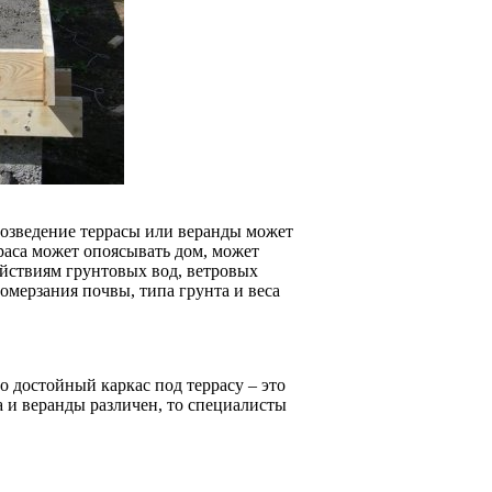
возведение террасы или веранды может
раса может опоясывать дом, может
действиям грунтовых вод, ветровых
ромерзания почвы, типа грунта и веса
о достойный каркас под террасу – это
а и веранды различен, то специалисты