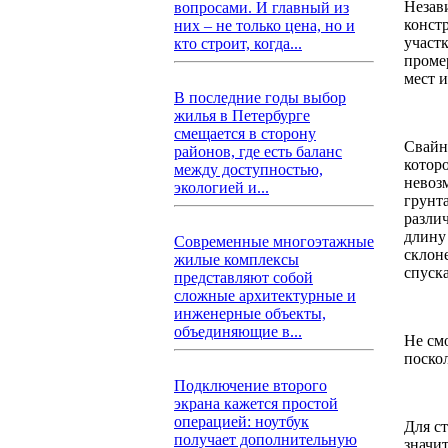
Незав
вопросами. И главный из
конст
них – не только цена, но и
участк
кто строит, когда...
проме
мест 
В последние годы выбор
жилья в Петербурге
смещается в сторону
Свайн
районов, где есть баланс
котор
между доступностью,
невоз
экологией и...
грунт
разли
длину
Современные многоэтажные
склоне
жилые комплексы
спуск
представляют собой
сложные архитектурные и
инженерные объекты,
объединяющие в...
Не смо
поско
Подключение второго
экрана кажется простой
операцией: ноутбук
Для ст
получает дополнительную
значи