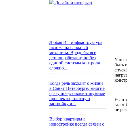
Дизайн и интерьер
Любая ИТ-инфраструктура
похожа на сложный
механизм. Вроде бы все
детали работают, но без
Уника
единой системы контроля
быть 
сложно...
спуск
нагруз
конст
Когда речь заходит о жизни
в Санкт-Петербурге, многие
сразу представляют шумные
проспекты, плотную
Если э
застройку и...
залог
не ре
Выбор квартиры в
новостройке всегда связан с