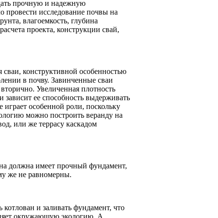
дать прочную и надежную
мо провести исследование почвы на
рунта, влагоемкость, глубина
расчета проекта, конструкции свай,
я сваи, конструктивной особенностью
блении в почву. Завинченные сваи
 вторично. Увеличенная плотность
аи зависит ее способность выдерживать
е играет особенной роли, поскольку
нологию можно построить веранду на
вод, или же террасу каскадом
 она должна имеет прочный фундамент,
му же не равномерны.
 котлован и заливать фундамент, что
раняет окружающую экологию. А