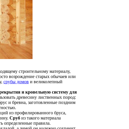
дходящему строительному материалу,
осто возрождение старых обычаев или
у,
срубы домов
и великолепный
ерекрытия и кровельную систему для
льзовать древесину лиственных пород:
ь брус и бревна, заготовленные поздним
тностью.
ций из профилированного бруса,
сину.
Сруб
из такого материала
ть определенные правила.
охладой, а зимой он надежно сохранит