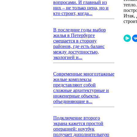
вопросами. И главный из
тепло.
них – не только цена, но и
постро
кто строит, когда...
Итак,
строит
В последние годы выбор
жилья в Петербурге
смещается в сторону
районов, где есть баланс
между доступностью,
экологией и...
Современные многоэтажные
жилые комплексы
представляют собой
сложные архитектурные и
инженерные объекты,
объединяющие в...
Подключение второго
экрана кажется простой
операцией: ноутбук
получает дополнительную