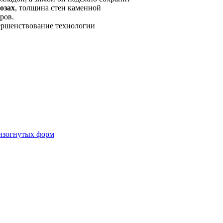
озах
, толщина стен каменной
ров.
вершенствование технологии
 изогнутых форм