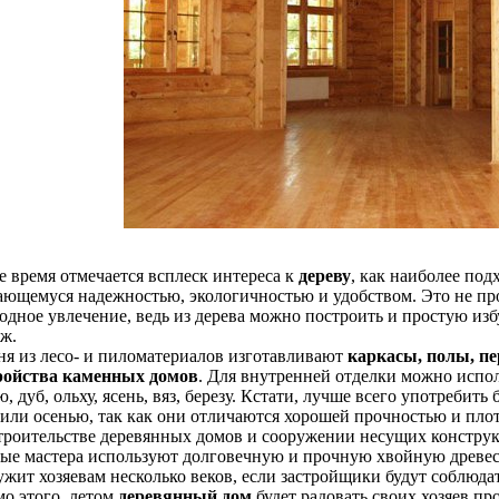
е время отмечается всплеск интереса к
дереву
, как наиболее по
ающемуся надежностью, экологичностью и удобством. Это не пр
одное увлечение, ведь из дерева можно построить и простую изб
дж.
ня из лесо- и пиломатериалов изготавливают
каркасы, полы, п
ройства каменных домов
. Для внутренней отделки можно испо
, дуб, ольху, ясень, вяз, березу. Кстати, лучше всего употребит
 или осенью, так как они отличаются хорошей прочностью и пло
троительстве деревянных домов и сооружении несущих конструк
ые мастера используют долговечную и прочную хвойную древе
ужит хозяевам несколько веков, если застройщики будут соблюда
о этого, летом
деревянный дом
будет радовать своих хозяев пр