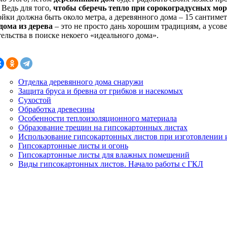
 Ведь для того,
чтобы сберечь тепло при сорокоградусных мор
йки должна быть около метра, а деревянного дома – 15 сантимет
дома из дерева
– это не просто дань хорошим традициям, а усо
ельства в поиске некоего «идеального дома».
Отделка деревянного дома снаружи
Защита бруса и бревна от грибков и насекомых
Сухостой
Обработка древесины
Особенности теплоизоляционного материала
Образование трещин на гипсокартонных листах
Использование гипсокартонных листов при изготовлении
Гипсокартонные листы и огонь
Гипсокартонные листы для влажных помещений
Виды гипсокартонных листов. Начало работы с ГКЛ