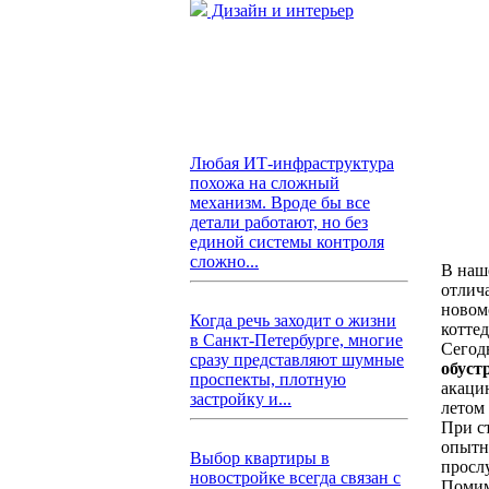
Дизайн и интерьер
Любая ИТ-инфраструктура
похожа на сложный
механизм. Вроде бы все
детали работают, но без
единой системы контроля
сложно...
В наш
отлич
новом
Когда речь заходит о жизни
котте
в Санкт-Петербурге, многие
Сегод
сразу представляют шумные
обуст
проспекты, плотную
акацию
застройку и...
летом
При с
опытн
Выбор квартиры в
просл
новостройке всегда связан с
Помим