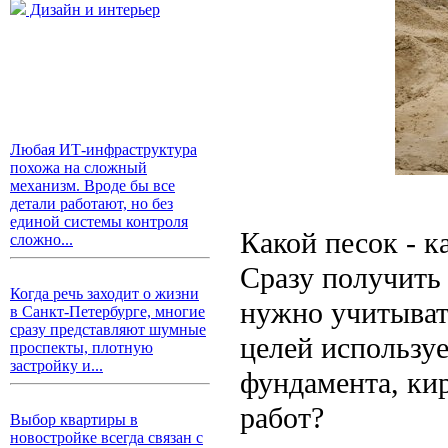
Дизайн и интерьер
Любая ИТ-инфраструктура
похожа на сложный
механизм. Вроде бы все
детали работают, но без
единой системы контроля
Какой песок - 
сложно...
Сразу получить 
Когда речь заходит о жизни
нужно учитыват
в Санкт-Петербурге, многие
сразу представляют шумные
целей используе
проспекты, плотную
застройку и...
фундамента, ки
работ?
Выбор квартиры в
новостройке всегда связан с