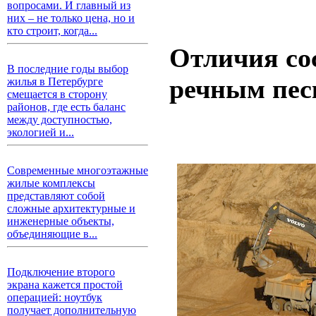
вопросами. И главный из
них – не только цена, но и
кто строит, когда...
Отличия со
В последние годы выбор
речным пес
жилья в Петербурге
смещается в сторону
районов, где есть баланс
между доступностью,
экологией и...
Современные многоэтажные
жилые комплексы
представляют собой
сложные архитектурные и
инженерные объекты,
объединяющие в...
Подключение второго
экрана кажется простой
операцией: ноутбук
получает дополнительную