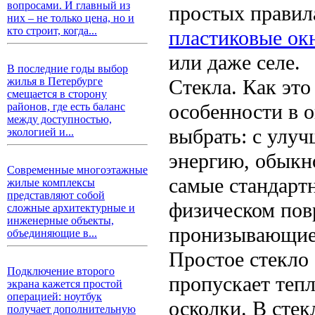
вопросами. И главный из
простых правил
них – не только цена, но и
кто строит, когда...
пластиковые окн
или даже селе.
В последние годы выбор
Стекла. Как это
жилья в Петербурге
смещается в сторону
особенности в 
районов, где есть баланс
между доступностью,
выбрать: с улу
экологией и...
энергию, обыкн
Современные многоэтажные
самые стандарт
жилые комплексы
представляют собой
физическом пов
сложные архитектурные и
инженерные объекты,
пронизывающие 
объединяющие в...
Простое стекло
Подключение второго
пропускает тепл
экрана кажется простой
операцией: ноутбук
осколки. В сте
получает дополнительную