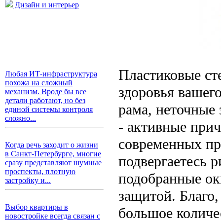
Дизайн и интерьер
Пластиковые сте
Любая ИТ-инфраструктура
похожа на сложный
здоровья вашего
механизм. Вроде бы все
детали работают, но без
рама, неточные
единой системы контроля
сложно...
- активные при
современных пр
Когда речь заходит о жизни
в Санкт-Петербурге, многие
подвергаетесь р
сразу представляют шумные
проспекты, плотную
подобранные окн
застройку и...
защитой. Благо
Выбор квартиры в
большое количес
новостройке всегда связан с