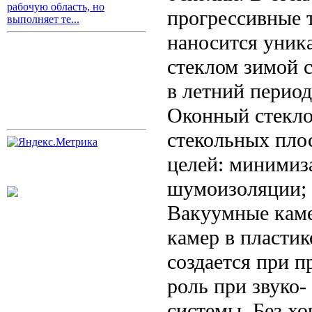
рабочую область, но
прогрессивные 
выполняет те...
наносится уник
стеклом зимой с
в летний период
Оконный стекло
стекольных пло
целей: минимиз
шумоизоляции; 
Вакуумные каме
камер в пласти
создается при п
роль при звуко
системы. Без хо