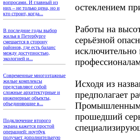
вопросами. И главный из
остеклением пр
них – не только цена, но и
кто строит, когда...
Работы на высо
В последние годы выбор
жилья в Петербурге
серьёзной опас
смещается в сторону
районов, где есть баланс
исключительно
между доступностью,
экологией и...
профессионала
Современные многоэтажные
Исходя из назв
жилые комплексы
представляют собой
предполагает ра
сложные архитектурные и
инженерные объекты,
Промышленным а
объединяющие в...
прошедший серь
Подключение второго
специализирующ
экрана кажется простой
операцией: ноутбук
получает дополнительную