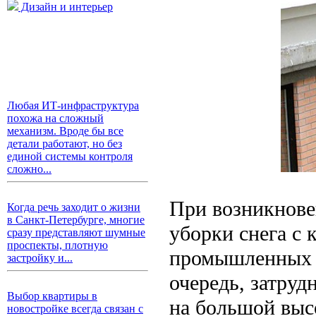
Дизайн и интерьер
Любая ИТ-инфраструктура
похожа на сложный
механизм. Вроде бы все
детали работают, но без
единой системы контроля
сложно...
При возникнове
Когда речь заходит о жизни
в Санкт-Петербурге, многие
уборки снега с 
сразу представляют шумные
проспекты, плотную
промышленных а
застройку и...
очередь, затру
Выбор квартиры в
на большой выс
новостройке всегда связан с