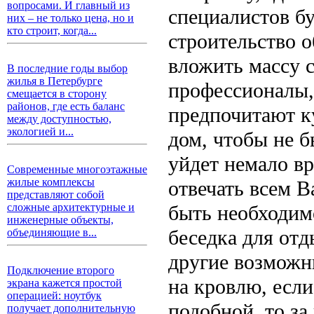
вопросами. И главный из
специалистов бу
них – не только цена, но и
кто строит, когда...
строительство о
вложить массу с
В последние годы выбор
жилья в Петербурге
профессионалы,
смещается в сторону
районов, где есть баланс
предпочитают к
между доступностью,
экологией и...
дом, чтобы не б
уйдет немало в
Современные многоэтажные
жилые комплексы
отвечать всем 
представляют собой
быть необходимо
сложные архитектурные и
инженерные объекты,
беседка для отд
объединяющие в...
другие возможн
Подключение второго
на кровлю, есл
экрана кажется простой
операцией: ноутбук
подобной, то за
получает дополнительную