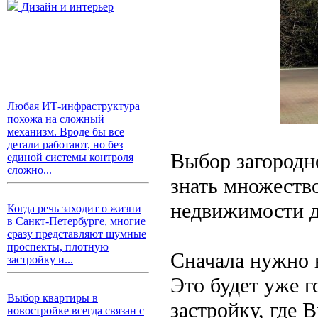
Дизайн и интерьер
Любая ИТ-инфраструктура
похожа на сложный
механизм. Вроде бы все
детали работают, но без
Выбор загородно
единой системы контроля
сложно...
знать множеств
недвижимости д
Когда речь заходит о жизни
в Санкт-Петербурге, многие
сразу представляют шумные
проспекты, плотную
Сначала нужно 
застройку и...
Это будет уже г
Выбор квартиры в
застройку, где
новостройке всегда связан с