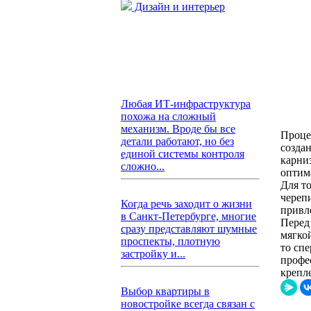
Дизайн и интерьер
Любая ИТ-инфраструктура
похожа на сложный
механизм. Вроде бы все
Проце
детали работают, но без
созда
единой системы контроля
карниз
сложно...
оптим
Для т
череп
Когда речь заходит о жизни
привл
в Санкт-Петербурге, многие
Перед
сразу представляют шумные
мягко
проспекты, плотную
то сп
застройку и...
профе
крепл
Выбор квартиры в
новостройке всегда связан с