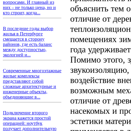
вопросами. И главный из
объяснить тем о
них – не только цена, но и
кто строит, когда...
отличие от дере
теплоизоляцион
В последние годы выбор
жилья в Петербурге
помещениях зим
смещается в сторону
районов, где есть баланс
года удерживае
между доступностью,
экологией и...
Помимо этого, 
звукоизоляцию, 
Современные многоэтажные
жилые комплексы
воздействие вне
представляют собой
сложные архитектурные и
возможным меха
инженерные объекты,
объединяющие в...
отличие от дре
насекомых и про
Подключение второго
экрана кажется простой
эстетики матер
операцией: ноутбук
получает дополнительную