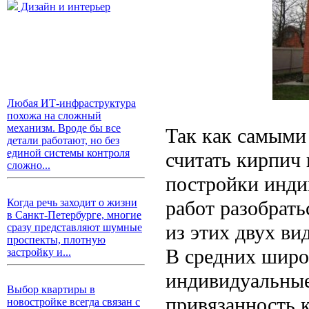
Дизайн и интерьер
Любая ИТ-инфраструктура
похожа на сложный
механизм. Вроде бы все
Так как самыми
детали работают, но без
единой системы контроля
считать кирпич 
сложно...
постройки инди
работ разобрать
Когда речь заходит о жизни
в Санкт-Петербурге, многие
из этих двух ви
сразу представляют шумные
проспекты, плотную
В средних широ
застройку и...
индивидуальные
Выбор квартиры в
привязанность 
новостройке всегда связан с