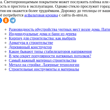
са. Светопроницаемым покрытием может послужить плёнка или с
ость и простота в эксплуатации. Однако стекло прослужит горазд
тия им окажется более трудоёмким. Дорожку до теплицы от вашег
её потребуется
асфальтовая крошка
с сайта ds-stroi.ru.
Разновидность обустройства уютных мест возле дома. Пат
Индивидуальные дома и бани из дерева
Кирпич для строительства: как выбрать
Арматура в строительстве
Деревянный конструктор
Какие бывают типы стабилизаторов напряжения
В чем секрет популярности натяжных потолков?
Самый важный материал строительства
Металл на стройке. Лазерные технологии
Строительные инструменты и материалы