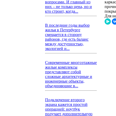
карка
вопросами. И главный из
прочн
них – не только цена, но и
покры
кто строит, когда...
Для н
В последние годы выбор
жилья в Петербурге
смещается в сторону
районов, где есть баланс
между доступностью,
экологией и...
Современные многоэтажные
жилые комплексы
представляют собой
сложные архитектурные и
инженерные объекты,
объединяющие в...
Подключение второго
экрана кажется простой
операцией: ноутбук
получает дополнительную