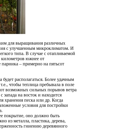
ежим для выращивания различных
ения с улучшенным микроклиматом. И
егкого типа. В случае с отапливаемой
у километров южнее от
 парника – примерно на пятьсот
 будет располагаться. Более удачным
т.е., чтобы теплица пребывала в поле
ь от возможных сильных порывов ветра
с запада на восток и находится
я хранения песка или др. Когда
изложенные условия для постройки
а.
е покрытие, оно должно быть
но из металла, пластика, дерева,
дверженность гниению деревянного