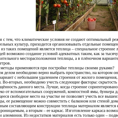
зи с тем, что климатические условия не создают оптимальный р
тельных культур, приходится организовывать отдельные помещ
 из таких помещений является теплица – специальное строение л
цей возможно создание условий адекватных таким, как за тысяч
вительного месторасположения теплицы, а в плёночном варианте
етров.
 методы применяются при постройке теплицы своими руками?
м делом необходимо верно выбрать пространство, на котором она
 вариант с небольшим удалением строения от жилого помещения, 
я. Во-вторых, необходимо учесть следующие факторы: скрытост
щённость данного места. Лучше, когда строение сориентировано 
еко от вспомогательных сооружений, компостной ямы, бункера дл
ееся свободное место на участке не позволяет учесть все выше
цы, ее размещение можно совместить с балконом или стеной дом
ным составляющим конструкции теплицы материалом является е
роницаемым, а вторым – ее каркас. Изготовление каркаса возмож
 и алюминия. Из недостатков материалов есть только один – по