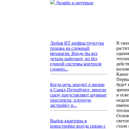
Дизайн и интерьер
В свя
Любая ИТ-инфраструктура
расти
похожа на сложный
одним
механизм. Вроде бы все
тепли
детали работают, но без
дейст
единой системы контроля
килом
сложно...
Какие
Первы
будет
Когда речь заходит о жизни
зрени
в Санкт-Петербурге, многие
и осве
сразу представляют шумные
недал
проспекты, плотную
имеющ
застройку и...
тепли
Основ
светоп
Выбор квартиры в
стали
новостройке всегда связан с