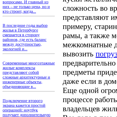
вопросами. И главный из
сложность во в
них – не только цена, но и
кто строит, когда...
представляют и
примеру, стари
В последние годы выбор
жилья в Петербурге
рамы, а также м
смещается в сторону
районов, где есть баланс
межкомнатные д
между доступностью,
экологией и...
вывозить
погру
предварительно
Современные многоэтажные
жилые комплексы
предметы придет
представляют собой
сложные архитектурные и
даже если в дом
инженерные объекты,
объединяющие в...
Еще одной огро
процессе работы
Подключение второго
экрана кажется простой
владельцев жил
операцией: ноутбук
получает дополнительную