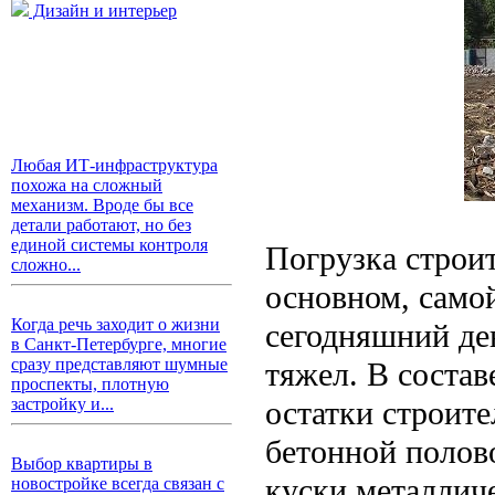
Дизайн и интерьер
Любая ИТ-инфраструктура
похожа на сложный
механизм. Вроде бы все
детали работают, но без
единой системы контроля
Погрузка строит
сложно...
основном, само
Когда речь заходит о жизни
сегодняшний де
в Санкт-Петербурге, многие
сразу представляют шумные
тяжел. В состав
проспекты, плотную
остатки строите
застройку и...
бетонной полов
Выбор квартиры в
куски металлич
новостройке всегда связан с