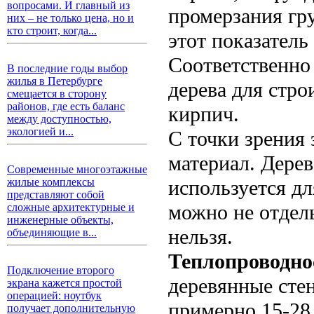
вопросами. И главный из
промерзания гру
них – не только цена, но и
кто строит, когда...
этот показатель 
Соответственно
В последние годы выбор
жилья в Петербурге
дерева для стро
смещается в сторону
районов, где есть баланс
кирпич.
между доступностью,
экологией и...
С точки зрения 
материал. Дерев
Современные многоэтажные
используется д
жилые комплексы
представляют собой
можно не отдел
сложные архитектурные и
инженерные объекты,
нельзя.
объединяющие в...
Теплопроводно
Подключение второго
деревянные сте
экрана кажется простой
операцией: ноутбук
примерно 15-28
получает дополнительную