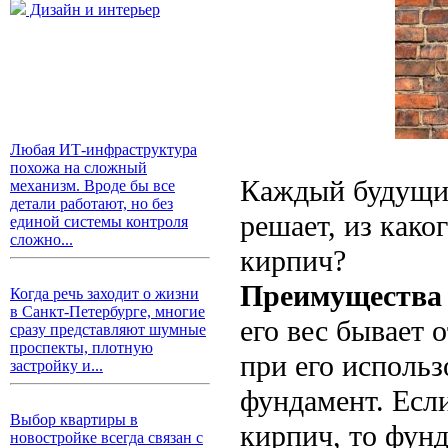
Дизайн и интерьер
Любая ИТ-инфраструктура
похожа на сложный
Каждый будущий
механизм. Вроде бы все
детали работают, но без
решает, из како
единой системы контроля
сложно...
кирпич?
Преимущества д
Когда речь заходит о жизни
в Санкт-Петербурге, многие
его вес бывает 
сразу представляют шумные
проспекты, плотную
при его использ
застройку и...
фундамент. Если
Выбор квартиры в
кирпич, то фун
новостройке всегда связан с