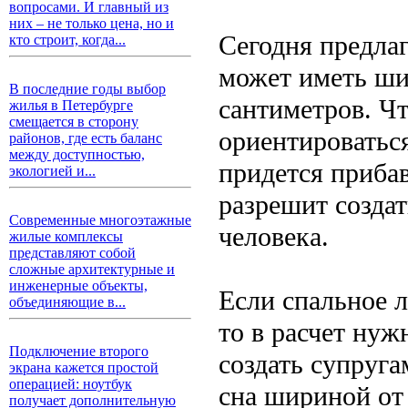
вопросами. И главный из
них – не только цена, но и
Сегодня предла
кто строит, когда...
может иметь шир
В последние годы выбор
сантиметров. Ч
жилья в Петербурге
смещается в сторону
ориентироваться
районов, где есть баланс
между доступностью,
придется приба
экологией и...
разрешит созда
Современные многоэтажные
человека.
жилые комплексы
представляют собой
сложные архитектурные и
инженерные объекты,
Если спальное л
объединяющие в...
то в расчет нуж
Подключение второго
создать супруг
экрана кажется простой
операцией: ноутбук
сна шириной от
получает дополнительную