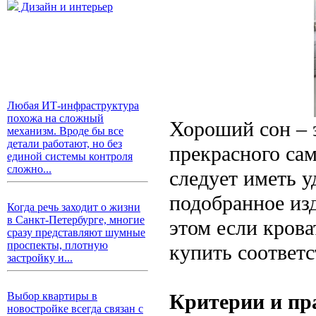
Дизайн и интерьер
Любая ИТ-инфраструктура
похожа на сложный
Хороший сон – э
механизм. Вроде бы все
детали работают, но без
прекрасного сам
единой системы контроля
сложно...
следует иметь 
подобранное изд
Когда речь заходит о жизни
в Санкт-Петербурге, многие
этом если крова
сразу представляют шумные
проспекты, плотную
купить соответ
застройку и...
Критерии и пр
Выбор квартиры в
новостройке всегда связан с