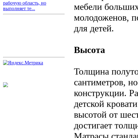
рабочую область, но
мебели больших
выполняет те...
молодоженов, по
для детей.
Высота
Толщина полуто
сантиметров, но
конструкции. Р
детской кроват
высотой от шес
достигает толщ
Матрасы станда