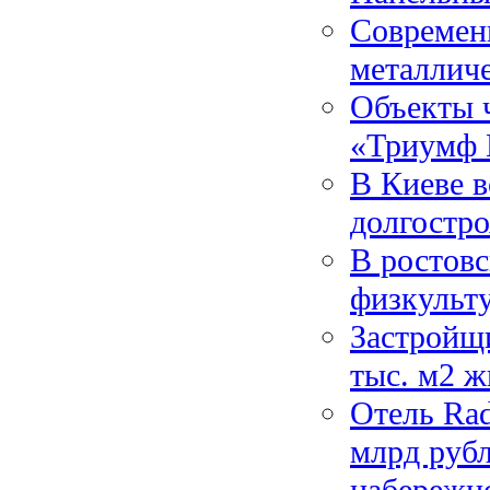
Современн
металлич
Объекты ч
«Триумф 
В Киеве в
долгостро
В ростовс
физкульт
Застройщ
тыс. м2 ж
Отель Rad
млрд рубл
набережн