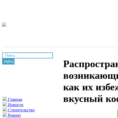
Распростра
Найти
возникающи
как их избе
вкусный ко
Главная
Новости
Строительство
Ремонт