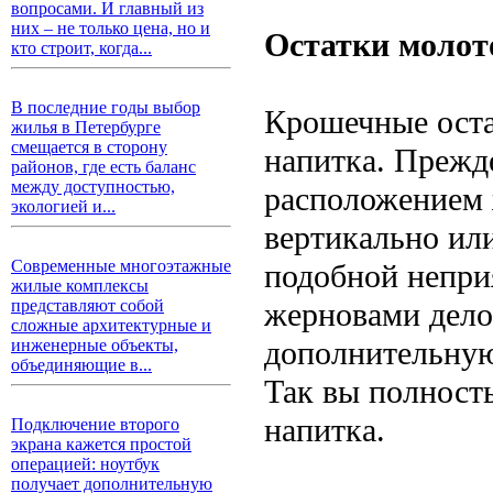
вопросами. И главный из
них – не только цена, но и
Остатки молот
кто строит, когда...
В последние годы выбор
Крошечные оста
жилья в Петербурге
смещается в сторону
напитка. Прежде
районов, где есть баланс
между доступностью,
расположением 
экологией и...
вертикально ил
Современные многоэтажные
подобной непри
жилые комплексы
жерновами дело
представляют собой
сложные архитектурные и
дополнительную
инженерные объекты,
объединяющие в...
Так вы полност
напитка.
Подключение второго
экрана кажется простой
операцией: ноутбук
получает дополнительную