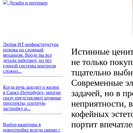
Дизайн и интерьер
Любая ИТ-инфраструктура
Истинные ценит
похожа на сложный
механизм. Вроде бы все
не только покуп
детали работают, но без
единой системы контроля
тщательно выби
сложно...
Современные эл
Когда речь заходит о жизни
задачей, но в п
в Санкт-Петербурге, многие
сразу представляют шумные
неприятности, 
проспекты, плотную
застройку и...
кофейных эстет
портит впечатле
Выбор квартиры в
новостройке всегда связан с