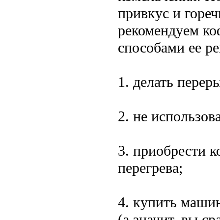
привкус и горе
рекомендуем ко
способами ее р
1. делать перер
2. не использо
3. приобрести 
перегрева;
4. купить машин
(а значит, вы с