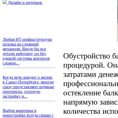
Дизайн и интерьер
Любая ИТ-инфраструктура
похожа на сложный
механизм. Вроде бы все
Обустройство б
детали работают, но без
единой системы контроля
процедурой. Он
сложно...
затратами денеж
Когда речь заходит о жизни
профессиональн
в Санкт-Петербурге, многие
сразу представляют шумные
остекление бал
проспекты, плотную
застройку и...
напрямую завис
количества исп
Выбор квартиры в
новостройке всегда связан с