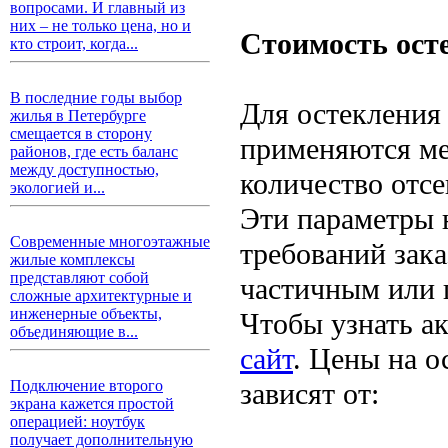
вопросами. И главный из
них – не только цена, но и
Стоимость ост
кто строит, когда...
В последние годы выбор
Для остекления
жилья в Петербурге
смещается в сторону
применяются ме
районов, где есть баланс
между доступностью,
количество отсе
экологией и...
Эти параметры 
Современные многоэтажные
требований зак
жилые комплексы
представляют собой
частичным или 
сложные архитектурные и
инженерные объекты,
Чтобы узнать а
объединяющие в...
сайт
. Цены на о
зависят от:
Подключение второго
экрана кажется простой
операцией: ноутбук
получает дополнительную