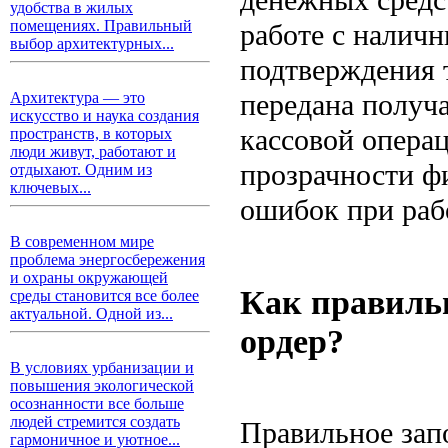
удобства в жилых
помещениях. Правильный
работе с налич
выбор архитектурных...
подтверждения 
передана получ
Архитектура — это
искусство и наука создания
кассовой опера
пространств, в которых
люди живут, работают и
прозрачности ф
отдыхают. Одним из
ключевых...
ошибок при раб
В современном мире
проблема энергосбережения
и охраны окружающей
Как правиль
среды становится все более
актуальной. Одной из...
ордер?
В условиях урбанизации и
повышения экологической
осознанности все больше
людей стремится создать
Правильное за
гармоничное и уютное...