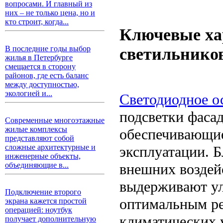
вопросами. И главный из
них – не только цена, но и
кто строит, когда...
Ключевые ха
светильников
В последние годы выбор
жилья в Петербурге
смещается в сторону
районов, где есть баланс
между доступностью,
экологией и...
Светодиодное о
подсветки фасад
Современные многоэтажные
жилые комплексы
обеспечивающие
представляют собой
сложные архитектурные и
эксплуатации. Б
инженерные объекты,
внешних воздей
объединяющие в...
выдерживают ул
Подключение второго
оптимальным ре
экрана кажется простой
операцией: ноутбук
климатических 
получает дополнительную