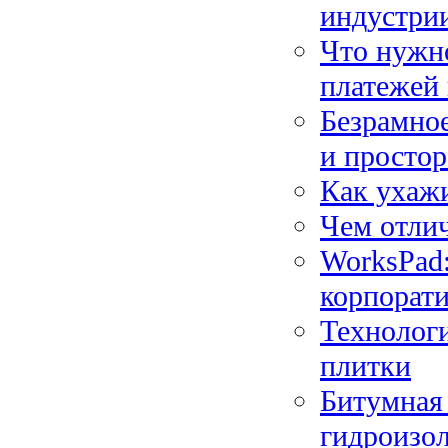
индустри
Что нужн
платежей
Безрамное
и простор
Как ухажи
Чем отлич
WorksPad:
корпорат
Технолог
плитки
Битумная 
гидроизо