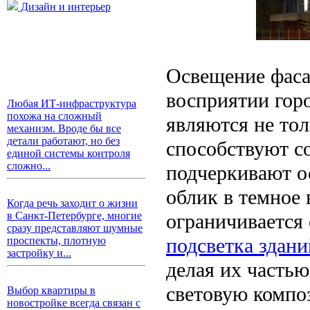
Дизайн и интерьер
Освещение фаса
восприятии гор
Любая ИТ-инфраструктура
похожа на сложный
являются не то
механизм. Вроде бы все
детали работают, но без
способствуют с
единой системы контроля
сложно...
подчеркивают о
облик в темное 
Когда речь заходит о жизни
ограничиваетс
в Санкт-Петербурге, многие
сразу представляют шумные
подсветка здани
проспекты, плотную
застройку и...
делая их часть
световую компо
Выбор квартиры в
новостройке всегда связан с