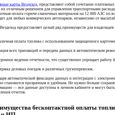
вные карты Вездеход
, представляют собой сочетание платежных
т их отличным решением для управления транспортными расход
личная оплата горюче-смазочных материалов на 12 000 АЗС по вс
дит для любых коммерческих автопарков, независимо от масштаб
 Вездеход предоставляет целый ряд преимуществ для владельцев
наличная оплата топлива с использованием защищенного карточн
сация всех транзакций и передача данных в автоматическом режи
ктронное ведение отчетности, что существенно упрощает работу 
держка деловых поездок и различных грузоперевозок.
даря автоматической фиксации данных и интеграции с электронн
во становится прозрачным и удобным. Не нужно больше сохраня
мацию — все данные доступны в личном кабинете и могут быть
ления отчетов.
имущества бесконтактной оплаты топли
 и ИП