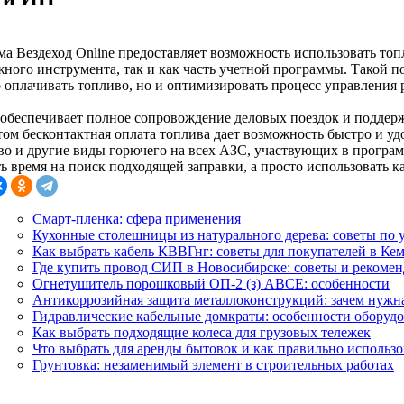
ма Вездеход Online предоставляет возможность использовать топ
жного инструмента, так и как часть учетной программы. Такой 
о оплачивать топливо, но и оптимизировать процесс управления 
 обеспечивает полное сопровождение деловых поездок и поддер
том бесконтактная оплата топлива дает возможность быстро и уд
во и другие виды горючего на всех АЗС, участвующих в программ
ь время на поиск подходящей заправки, а просто использовать ка
Смарт-пленка: сфера применения
Кухонные столешницы из натурального дерева: советы по 
Как выбрать кабель КВВГнг: советы для покупателей в Ке
Где купить провод СИП в Новосибирске: советы и рекоме
Огнетушитель порошковый ОП-2 (з) АВСЕ: особенности
Антикоррозийная защита металлоконструкций: зачем нужн
Гидравлические кабельные домкраты: особенности оборуд
Как выбрать подходящие колеса для грузовых тележек
Что выбрать для аренды бытовок и как правильно использо
Грунтовка: незаменимый элемент в строительных работах