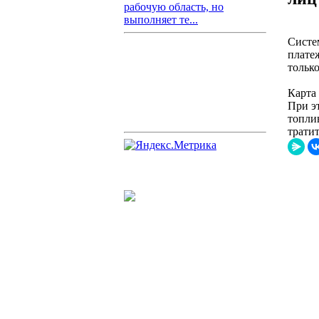
рабочую область, но
выполняет те...
Систе
плате
тольк
Карта
При э
топли
тратит