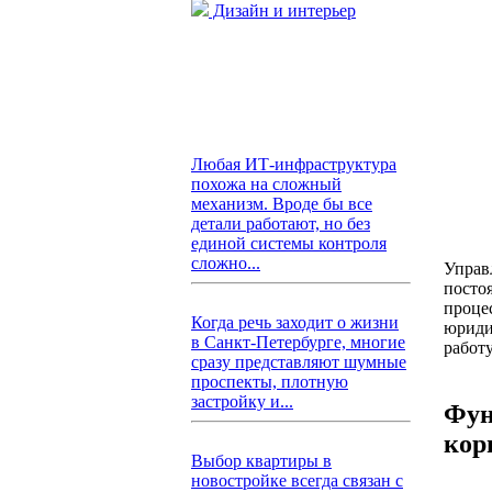
Дизайн и интерьер
Любая ИТ-инфраструктура
похожа на сложный
механизм. Вроде бы все
детали работают, но без
единой системы контроля
сложно...
Управ
посто
проце
Когда речь заходит о жизни
юриди
в Санкт-Петербурге, многие
работу
сразу представляют шумные
проспекты, плотную
застройку и...
Фун
кор
Выбор квартиры в
новостройке всегда связан с