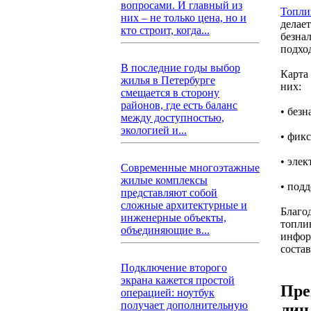
вопросами. И главный из
Топли
них – не только цена, но и
делае
кто строит, когда...
безна
подхо
В последние годы выбор
Карта
жилья в Петербурге
них:
смещается в сторону
районов, где есть баланс
• без
между доступностью,
экологией и...
• фик
• эле
Современные многоэтажные
жилые комплексы
• под
представляют собой
сложные архитектурные и
Благо
инженерные объекты,
топли
объединяющие в...
инфор
состав
Подключение второго
экрана кажется простой
Пре
операцией: ноутбук
получает дополнительную
лиц