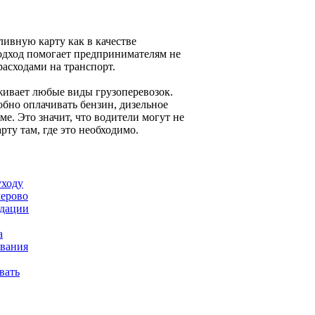
ливную карту как в качестве
подход помогает предпринимателям не
расходами на транспорт.
живает любые виды грузоперевозок.
обно оплачивать бензин, дизельное
е. Это значит, что водители могут не
рту там, где это необходимо.
уходу
мерово
ндации
а
ования
вать