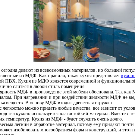
 сегодня делают из всевозможных материалов, но большей попу
овленные из МДФ. Как правило, такая кухня представляет
кухон
ой ПВХ. Кухня из МДФ является современной и функциональной 
нично слиться в любой стиль помещения.
ярность МДФ в производстве этой мебели обоснована. Так как 
иалом. При нагревании и при воздействии жидкости МДФ не выд
вья веществ. В основу МДФ входит древесная стружка.
 легкостью можно придать любые качества, все зависит от услов
водства кухонь используется влагостойкий материал. Вместе с т
их температур. Кухня из МДФ - будет служить очень долго.
есьма легкий в обработке материал, потому ему придают почти
ожет изобиловать многообразием форм и конструкций, и этот п