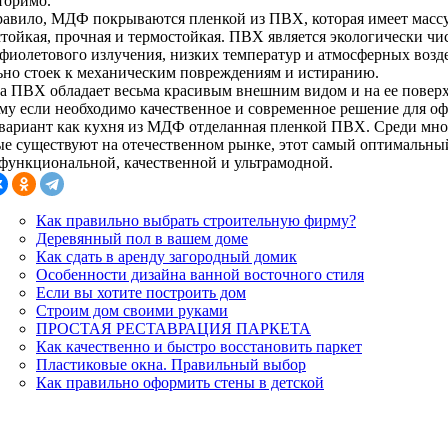
торимо.
равило, МДФ покрываются пленкой из ПВХ, которая имеет массу
стойкая, прочная и термостойкая. ПВХ является экологически чи
афиолетового излучения, низких температур и атмосферных возд
ьно стоек к механическим повреждениям и истиранию.
а ПВХ обладает весьма красивым внешним видом и на ее повер
му если необходимо качественное и современное решение для о
 вариант как кухня из МДФ отделанная пленкой ПВХ. Среди мно
ые существуют на отечественном рынке, этот самый оптимальный
функциональной, качественной и ультрамодной.
Как правильно выбрать строительную фирму?
Деревянный пол в вашем доме
Как сдать в аренду загородный домик
Особенности дизайна ванной восточного стиля
Если вы хотите построить дом
Строим дом своими руками
ПРОСТАЯ РЕСТАВРАЦИЯ ПАРКЕТА
Как качественно и быстро восстановить паркет
Пластиковые окна. Правильный выбор
Как правильно оформить стены в детской