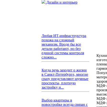
Дизайн и интерьер
Любая ИТ-инфраструктура
похожа на сложный
механизм. Вроде бы все
детали работают, но без
единой системы контроля
Кухни
сложно...
изгот
пленк
гармо
Когда речь заходит о жизни
Попул
в Санкт-Петербурге, многие
матер
сразу представляют шумные
здоро
проспекты, плотную
МДФ с
застройку и...
произ
высок
МДФ в
Выбор квартиры в
МДФ м
новостройке всегда связан с