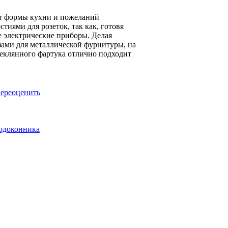
 от формы кухни и пожеланий
тиями для розеток, так как, готовя
е электрические приборы. Делая
зами для металлической фурнитуры, на
теклянного фартука отлично подходит
переоценить
подоконника