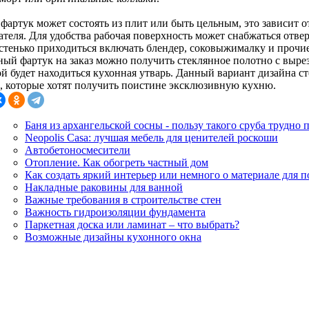
 фартук может состоять из плит или быть цельным, это зависит
теля. Для удобства рабочая поверхность может снабжаться отверс
астенько приходиться включать блендер, соковыжималку и прочи
ный фартук на заказ можно получить стеклянное полотно с выре
ой будет находиться кухонная утварь. Данный вариант дизайна с
, которые хотят получить поистине эксклюзивную кухню.
Баня из архангельской сосны - пользу такого сруба трудно 
Neopolis Casa: лучшая мебель для ценителей роскоши
Автобетоносмесители
Отопление. Как обогреть частный дом
Как создать яркий интерьер или немного о материале для 
Накладные раковины для ванной
Важные требования в строительстве стен
Важность гидроизоляции фундамента
Паркетная доска или ламинат – что выбрать?
Возможные дизайны кухонного окна