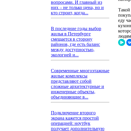
вопросами. И главный из
них – не только цена, но и
Такой
кто строит, когда...
покупа
еду ч
кухон
В последние годы выбор
котор
жилья в Петербурге
людям
смещается в сторону
районов, где есть баланс
между доступностью,
экологией и...
Современные многоэтажные
жилые комплексы
представляют собой
сложные архитектурные и
инженерные объекты,
объединяющие в...
Подключение второго
экрана кажется простой
операцией: ноутбук
получает дополнительную