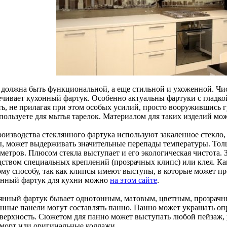
 должна быть функциональной, а еще стильной и ухоженной. Ч
ечивает кухонный фартук. Особенно актуальны фартуки с гладк
ть, не прилагая при этом особых усилий, просто вооружившись г
пользуете для мытья тарелок. Материалом для таких изделий мож
роизводства стеклянного фартука используют закаленное стекло,
ы, может выдерживать значительные перепады температуры. То
метров. Плюсом стекла выступает и его экологическая чистота. 
дством специальных креплений (прозрачных клипс) или клея. Ка
ому способу, так как клипсы имеют выступы, в которые может пр
янный фартук для кухни можно
на этом сайте
.
янный фартук бывает однотонным, матовым, цветным, прозрачн
янные панели могут составлять панно. Панно может украшать оп
оверхность. Сюжетом для панно может выступать любой пейзаж,
морт или оригинальные коллажи.