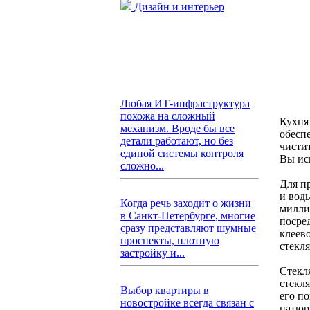
Дизайн и интерьер
Любая ИТ-инфраструктура
похожа на сложный
Кухня
механизм. Вроде бы все
обесп
детали работают, но без
чисти
единой системы контроля
Вы ис
сложно...
Для п
и вод
Когда речь заходит о жизни
милли
в Санкт-Петербурге, многие
посре
сразу представляют шумные
клеев
проспекты, плотную
стекл
застройку и...
Стекл
стекл
Выбор квартиры в
его п
новостройке всегда связан с
натюр