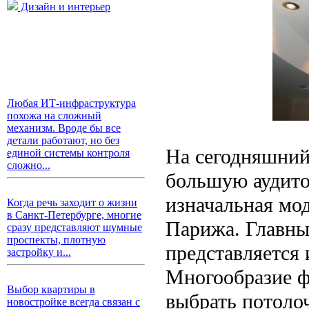
Дизайн и интерьер
Любая ИТ-инфраструктура
похожа на сложный
механизм. Вроде бы все
детали работают, но без
На сегодняшний
единой системы контроля
сложно...
большую аудито
изначальная мод
Когда речь заходит о жизни
в Санкт-Петербурге, многие
Парижа. Главны
сразу представляют шумные
проспекты, плотную
представляется 
застройку и...
Многообразие ф
Выбор квартиры в
выбрать потоло
новостройке всегда связан с