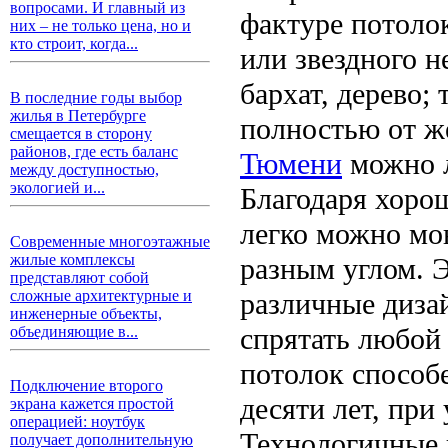
вопросами. И главный из
фактуре потоло
них – не только цена, но и
кто строит, когда...
или звездного 
бархат, дерево;
В последние годы выбор
жилья в Петербурге
полностью от ж
смещается в сторону
районов, где есть баланс
Тюмени
можно л
между доступностью,
экологией и...
Благодаря хоро
легко можно мо
Современные многоэтажные
жилые комплексы
разным углом. 
представляют собой
различные диза
сложные архитектурные и
инженерные объекты,
спрятать любой
объединяющие в...
потолок способе
Подключение второго
десяти лет, при
экрана кажется простой
операцией: ноутбук
Технологичные 
получает дополнительную