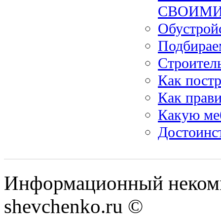
СВОИМИ
Обустройс
Подбирае
Строител
Как постр
Как прави
Какую меб
Достоинс
Информационный некомм
shevchenko.ru ©