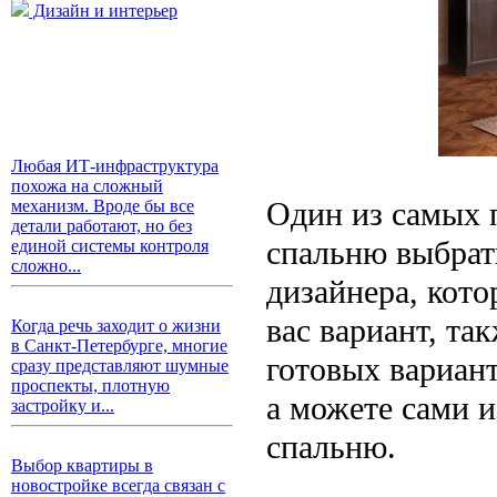
Дизайн и интерьер
Любая ИТ-инфраструктура
похожа на сложный
Один из самых 
механизм. Вроде бы все
детали работают, но без
спальню выбрат
единой системы контроля
сложно...
дизайнера, кот
вас вариант, та
Когда речь заходит о жизни
в Санкт-Петербурге, многие
готовых вариант
сразу представляют шумные
проспекты, плотную
а можете сами и
застройку и...
спальню.
Выбор квартиры в
новостройке всегда связан с