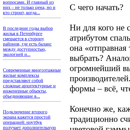
вопросами. И главный из
С чего начать?
них – не только цена, но и
кто строит, когда...
Ни для кого не
В последние годы выбор
жилья в Петербурге
атрибутом спаль
смещается в сторону
районов, где есть баланс
она «отправная 
между доступностью,
экологией и...
выбрать? Анало
огромнейший вы
Современные многоэтажные
жилые комплексы
производителей.
представляют собой
сложные архитектурные и
формы – всё, чт
инженерные объекты,
объединяющие в...
Конечно же, ка
Подключение второго
традиционно сч
экрана кажется простой
операцией: ноутбук
цветовой гаммы
получает дополнительную