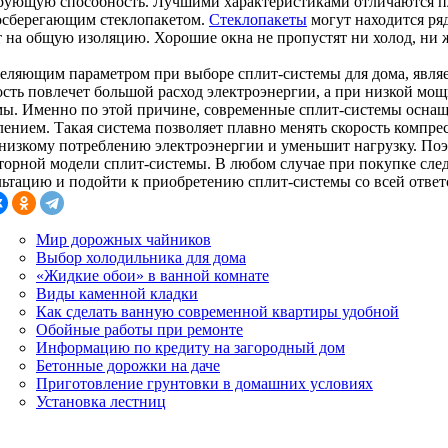
рующую способность. Лучшими характеристиками отличаются п
осберегающим стеклопакетом.
Стеклопакеты
могут находится ряд
т на общую изоляцию. Хорошие окна не пропустят ни холод, ни 
еляющим параметром при выборе сплит-системы для дома, являе
сть повлечет большой расход электроэнергии, а при низкой мо
мы. Именно по этой причине, современные сплит-системы осна
ением. Такая система позволяет плавно менять скорость компрес
 низкому потреблению электроэнергии и уменьшит нагрузку. Поэ
торной модели сплит-системы. В любом случае при покупке сле
льтацию и подойти к приобретению сплит-системы со всей ответ
Мир дорожных чайников
Выбор холодильника для дома
«Жидкие обои» в ванной комнате
Виды каменной кладки
Как сделать ванную современной квартиры удобной
Обойные работы при ремонте
Информацию по кредиту на загородный дом
Бетонные дорожки на даче
Приготовление грунтовки в домашних условиях
Установка лестниц