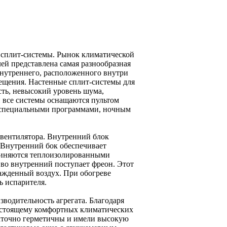
 сплит-системы. Рынок климатической
ей представлена самая разнообразная
 внутреннего, расположенного внутри
ещения. Настенные сплит-системы для
ть, невысокий уровень шума,
и все системы оснащаются пультом
 специальными программами, ночным
 вентилятора. Внутренний блок
 Внутренний бок обеспечивает
диняются теплоизолированными
во внутренний поступает фреон. Этот
лажденный воздух. При обогреве
ь испарителя.
водительность агрегата. Благодаря
настоящему комфортных климатических
таточно герметичны и имели высокую