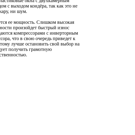
ластиковые окна с двухкамерным
ом с выходом кондёра, так как это не
жару, ни шум.
тся ее мощность. Слишком высокая
щности произойдет быстрый износ
щаются компрессорами с инверторным
сора, что в свою очередь приведет к
тому лучше остановить свой выбор на
дует получить грамотную
ственностью.