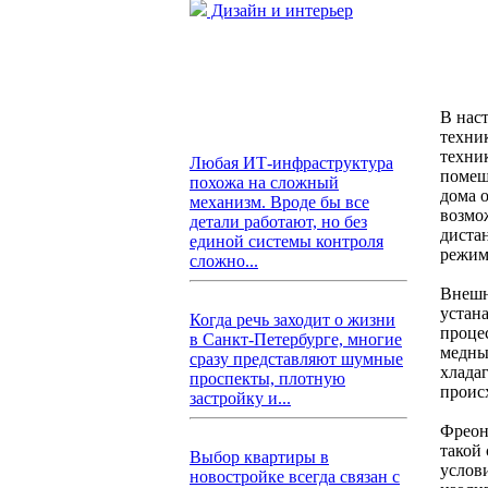
Дизайн и интерьер
В нас
техни
техни
Любая ИТ-инфраструктура
помещ
похожа на сложный
дома 
механизм. Вроде бы все
возмо
детали работают, но без
диста
единой системы контроля
режим
сложно...
Внешн
устан
Когда речь заходит о жизни
проце
в Санкт-Петербурге, многие
медны
сразу представляют шумные
хлада
проспекты, плотную
проис
застройку и...
Фреон
такой
Выбор квартиры в
услов
новостройке всегда связан с