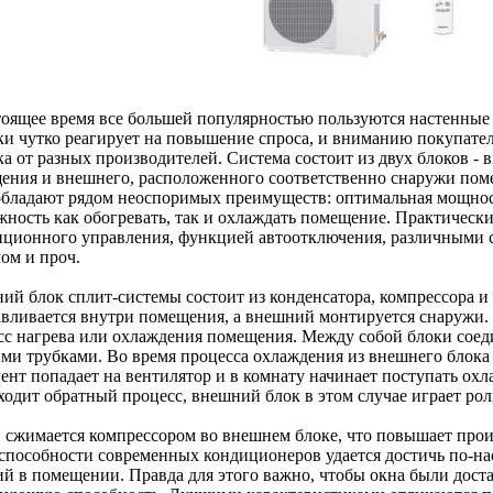
тоящее время все большей популярностью пользуются настенные
ки чутко реагирует на повышение спроса, и вниманию покупател
ка от разных производителей. Система состоит из двух блоков -
ения и внешнего, расположенного соответственно снаружи пом
обладают рядом неоспоримых преимуществ: оптимальная мощнос
жность как обогревать, так и охлаждать помещение. Практическ
нционного управления, функцией автоотключения, различными
ом и проч.
ий блок сплит-системы состоит из конденсатора, компрессора и
авливается внутри помещения, а внешний монтируется снаружи.
сс нагрева или охлаждения помещения. Между собой блоки сое
ми трубками. Во время процесса охлаждения из внешнего блока 
гент попадает на вентилятор и в комнату начинает поступать ох
ходит обратный процесс, внешний блок в этом случае играет рол
 сжимается компрессором во внешнем блоке, что повышает произ
 способности современных кондиционеров удается достичь по-
ий в помещении. Правда для этого важно, чтобы окна были дос