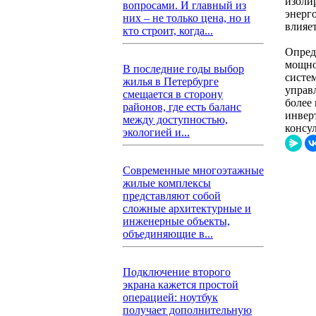
изоли
вопросами. И главный из
энерг
них – не только цена, но и
влияе
кто строит, когда...
Опред
мощно
В последние годы выбор
систе
жилья в Петербурге
управл
смещается в сторону
более
районов, где есть баланс
инвер
между доступностью,
консу
экологией и...
Современные многоэтажные
жилые комплексы
представляют собой
сложные архитектурные и
инженерные объекты,
объединяющие в...
Подключение второго
экрана кажется простой
операцией: ноутбук
получает дополнительную