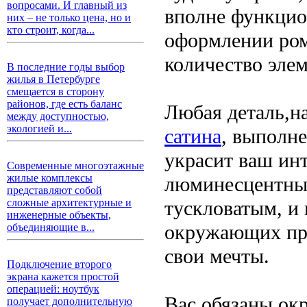
вопросами. И главный из
вполне функцио
них – не только цена, но и
кто строит, когда...
оформлении ром
количество элем
В последние годы выбор
жилья в Петербурге
смещается в сторону
районов, где есть баланс
Любая деталь,
между доступностью,
экологией и...
сатина
, выполне
украсит ваш инт
Современные многоэтажные
жилые комплексы
люминесцентные
представляют собой
тускловатым, и
сложные архитектурные и
инженерные объекты,
окружающих про
объединяющие в...
свои мечты.
Подключение второго
экрана кажется простой
операцией: ноутбук
Вас обязаны окр
получает дополнительную