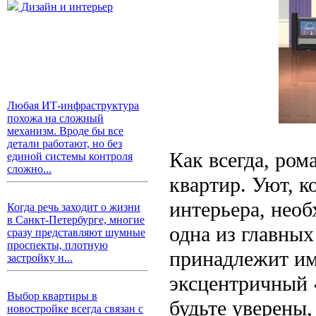
Дизайн и интерьер
Любая ИТ-инфраструктура
похожа на сложный
механизм. Вроде бы все
детали работают, но без
Как всегда, ром
единой системы контроля
сложно...
квартир. Уют, 
интерьера, необ
Когда речь заходит о жизни
в Санкт-Петербурге, многие
одна из главных
сразу представляют шумные
проспекты, плотную
принадлежит им
застройку и...
эксцентричный 
Выбор квартиры в
будьте уверены
новостройке всегда связан с