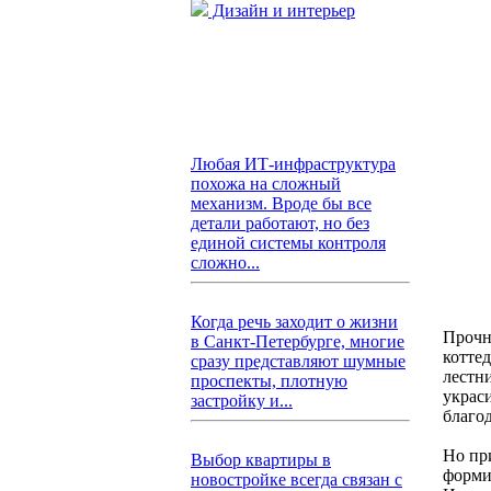
Дизайн и интерьер
Любая ИТ-инфраструктура
похожа на сложный
механизм. Вроде бы все
детали работают, но без
единой системы контроля
сложно...
Когда речь заходит о жизни
Прочна
в Санкт-Петербурге, многие
котте
сразу представляют шумные
лестн
проспекты, плотную
украс
застройку и...
благо
Но пр
Выбор квартиры в
форми
новостройке всегда связан с