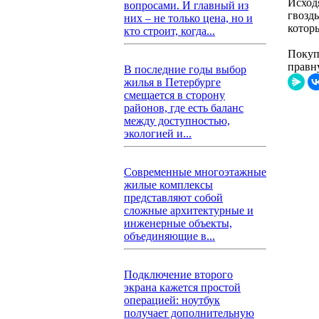
Исходя
вопросами. И главный из
гвозд
них – не только цена, но и
котор
кто строит, когда...
Покуп
правн
В последние годы выбор
жилья в Петербурге
смещается в сторону
районов, где есть баланс
между доступностью,
экологией и...
Современные многоэтажные
жилые комплексы
представляют собой
сложные архитектурные и
инженерные объекты,
объединяющие в...
Подключение второго
экрана кажется простой
операцией: ноутбук
получает дополнительную