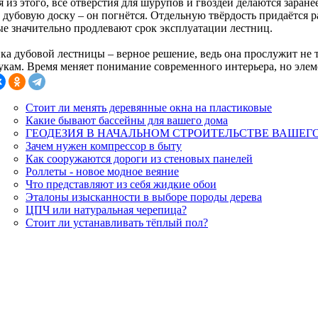
 из этого, все отверстия для шурупов и гвоздей делаются заране
ь дубовую доску – он погнётся. Отдельную твёрдость придаётся
ые значительно продлевают срок эксплуатации лестниц.
ка дубовой лестницы – верное решение, ведь она прослужит не т
укам. Время меняет понимание современного интерьера, но элем
Стоит ли менять деревянные окна на пластиковые
Какие бывают бассейны для вашего дома
ГЕОДЕЗИЯ В НАЧАЛЬНОМ СТРОИТЕЛЬСТВЕ ВАШЕГ
Зачем нужен компрессор в быту
Как сооружаются дороги из стеновых панелей
Роллеты - новое модное веяние
Что представляют из себя жидкие обои
Эталоны изысканности в выборе породы дерева
ЦПЧ или натуральная черепица?
Стоит ли устанавливать тёплый пол?