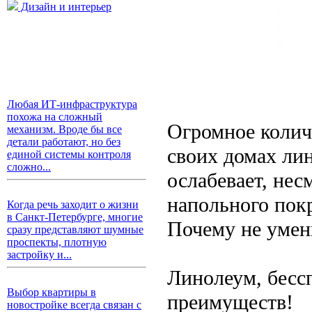
Дизайн и интерьер
Любая ИТ-инфраструктура
похожа на сложный
Огромное колич
механизм. Вроде бы все
детали работают, но без
своих домах ли
единой системы контроля
сложно...
ослабевает, нес
напольного пок
Когда речь заходит о жизни
в Санкт-Петербурге, многие
Почему не умен
сразу представляют шумные
проспекты, плотную
застройку и...
Линолеум, бесс
Выбор квартиры в
преимуществ!
новостройке всегда связан с