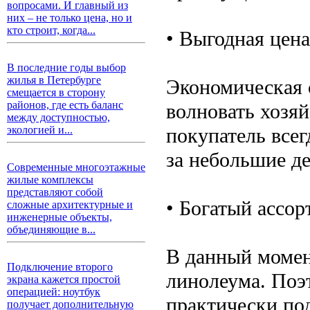
вопросами. И главный из
них – не только цена, но и
кто строит, когда...
• Выгодная цена
В последние годы выбор
жилья в Петербурге
Экономическая 
смещается в сторону
районов, где есть баланс
волновать хозяй
между доступностью,
покупатель всег
экологией и...
за небольшие де
Современные многоэтажные
жилые комплексы
представляют собой
• Богатый ассор
сложные архитектурные и
инженерные объекты,
объединяющие в...
В данный момен
Подключение второго
линолеума. Поэ
экрана кажется простой
операцией: ноутбук
практически по
получает дополнительную