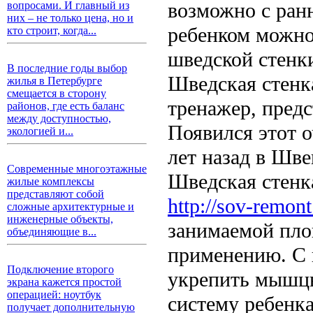
возможно с ранн
вопросами. И главный из
них – не только цена, но и
ребенком можно
кто строит, когда...
шведской стенк
В последние годы выбор
Шведская стенк
жилья в Петербурге
смещается в сторону
тренажер, пред
районов, где есть баланс
между доступностью,
Появился этот 
экологией и...
лет назад в Шве
Современные многоэтажные
Шведская стенк
жилые комплексы
представляют собой
http://sov-remon
сложные архитектурные и
инженерные объекты,
занимаемой пло
объединяющие в...
применению. С 
Подключение второго
укрепить мышцы
экрана кажется простой
операцией: ноутбук
систему ребенк
получает дополнительную