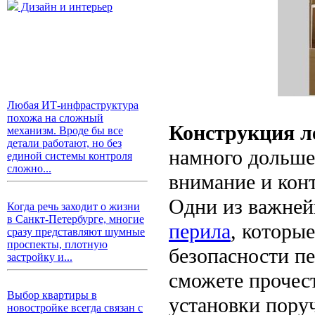
Дизайн и интерьер
Любая ИТ-инфраструктура
похожа на сложный
Конструкция л
механизм. Вроде бы все
детали работают, но без
намного дольше,
единой системы контроля
сложно...
внимание и кон
Одни из важней
Когда речь заходит о жизни
в Санкт-Петербурге, многие
перила
, которы
сразу представляют шумные
проспекты, плотную
безопасности пе
застройку и...
сможете прочес
Выбор квартиры в
установки пору
новостройке всегда связан с