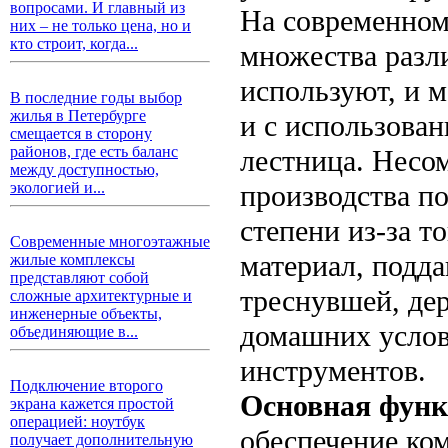
вопросами. И главный из
На современном
них – не только цена, но и
кто строит, когда...
множества разл
используют, и м
В последние годы выбор
жилья в Петербурге
и с использован
смещается в сторону
районов, где есть баланс
лестница. Несо
между доступностью,
производства по
экологией и...
степени из-за т
Современные многоэтажные
материал, подд
жилые комплексы
представляют собой
треснувшей, дер
сложные архитектурные и
инженерные объекты,
домашних услов
объединяющие в...
инструментов.
Подключение второго
Основная функ
экрана кажется простой
операцией: ноутбук
обеспечение ком
получает дополнительную