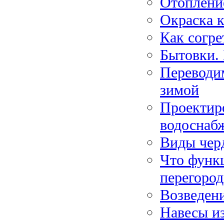
Отопление
Окраска к
Как согре
Бытовки. 
Переводим
зимой
Проектир
водоснаб
Виды чер
Что функ
перегоро
Возведен
Навесы и