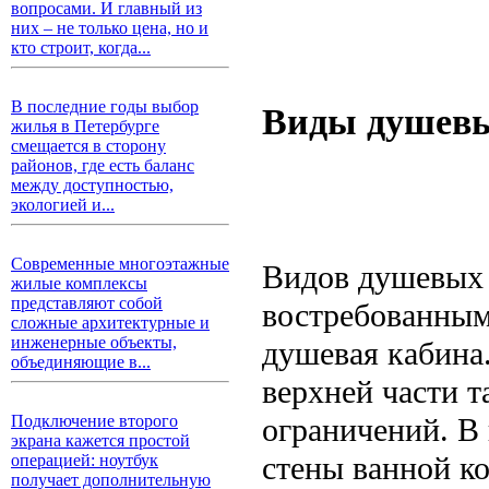
вопросами. И главный из
них – не только цена, но и
кто строит, когда...
В последние годы выбор
Виды душевы
жилья в Петербурге
смещается в сторону
районов, где есть баланс
между доступностью,
экологией и...
Современные многоэтажные
Видов душевых 
жилые комплексы
представляют собой
востребованным 
сложные архитектурные и
инженерные объекты,
душевая кабина.
объединяющие в...
верхней части т
ограничений. В
Подключение второго
экрана кажется простой
стены ванной к
операцией: ноутбук
получает дополнительную