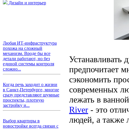
Дизайн и интерьер
Любая ИТ-инфраструктура
похожа на сложный
механизм. Вроде бы все
Устанавливать 
детали работают, но без
единой системы контроля
предпочитает м
сложно...
сэкономить про
Когда речь заходит о жизни
современных лю
в Санкт-Петербурге, многие
сразу представляют шумные
лежать в ванной
проспекты, плотную
застройку и...
River
- это отли
людей, а также
Выбор квартиры в
новостройке всегда связан с