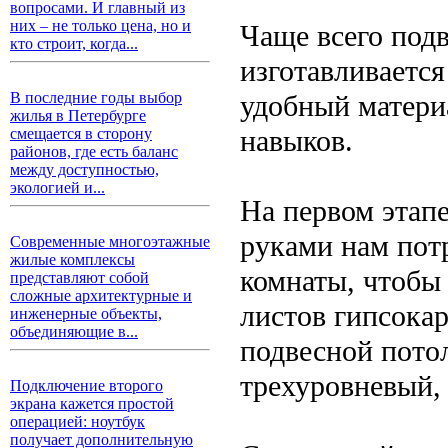
вопросами. И главный из
них – не только цена, но и
Чаще всего под
кто строит, когда...
изготавливается
удобный матери
В последние годы выбор
жилья в Петербурге
навыков.
смещается в сторону
районов, где есть баланс
между доступностью,
экологией и...
На первом этап
руками нам пот
Современные многоэтажные
жилые комплексы
комнаты, чтобы
представляют собой
сложные архитектурные и
листов гипсокар
инженерные объекты,
объединяющие в...
подвесной пото
трехуровневый, 
Подключение второго
экрана кажется простой
операцией: ноутбук
получает дополнительную