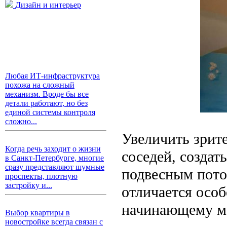
Дизайн и интерьер
Любая ИТ-инфраструктура
похожа на сложный
механизм. Вроде бы все
детали работают, но без
единой системы контроля
сложно...
Увеличить зрит
Когда речь заходит о жизни
соседей, создат
в Санкт-Петербурге, многие
сразу представляют шумные
подвесным пото
проспекты, плотную
застройку и...
отличается осо
начинающему ма
Выбор квартиры в
новостройке всегда связан с