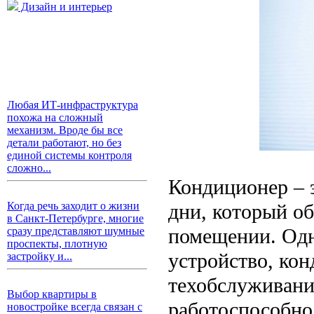
Дизайн и интерьер
Любая ИТ-инфраструктура
похожа на сложный
механизм. Вроде бы все
детали работают, но без
единой системы контроля
сложно...
Кондиционер – 
дни, который о
Когда речь заходит о жизни
в Санкт-Петербурге, многие
помещении. Одн
сразу представляют шумные
проспекты, плотную
устройство, ко
застройку и...
техобслуживани
Выбор квартиры в
работоспособно
новостройке всегда связан с