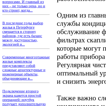
вопросами. И главный из
них – не только цена, но и
кто строит, когда...
Одним из главн
службы кондицио
В последние годы выбор
жилья в Петербурге
обслуживание ф
смещается в сторону
районов, где есть баланс
фильтрах скапли
между доступностью,
экологией и...
которые могут 
работы прибора
Современные многоэтажные
жилые комплексы
Регулярная чист
представляют собой
сложные архитектурные и
оптимальный ур
инженерные объекты,
объединяющие в...
и снизить энерг
Подключение второго
экрана кажется простой
Также важно сл
операцией: ноутбук
получает дополнительную