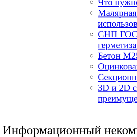
Что нужно
Малярная 
использо
СНП ГОСТ
герметиз
Бетон М25
Оцинкова
Секционн
3D и 2D с
преимуще
Информационный некомм