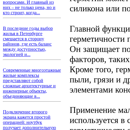
вопросами. И главный из
силикона или п
них – не только цена, но и
кто строит, когда...
Главной функци
В последние годы выбор
жилья в Петербурге
герметичности п
смещается в сторону
районов, где есть баланс
Он защищает по
между доступностью,
экологией и...
факторов, таких 
Кроме того, ге
Современные многоэтажные
жилые комплексы
пыли, грязи и д
представляют собой
сложные архитектурные и
элементами кон
инженерные объекты,
объединяющие в...
Применение мал
Подключение второго
экрана кажется простой
используется в 
операцией: ноутбук
получает дополнительную