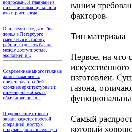
вопросами. И главный из
вашим требован
них – не только цена, но и
кто строит, когда...
факторов.
В последние годы выбор
Тип материала
жилья в Петербурге
смещается в сторону
районов, где есть баланс
между доступностью,
Первое, на что 
экологией и...
искусственного 
Современные многоэтажные
изготовлен. Су
жилые комплексы
представляют собой
газона, отличаю
сложные архитектурные и
инженерные объекты,
функциональным
объединяющие в...
Подключение второго
Самый распрост
экрана кажется простой
операцией: ноутбук
который хорошо
получает дополнительную