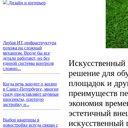
Дизайн и интерьер
Любая ИТ-инфраструктура
похожа на сложный
механизм. Вроде бы все
детали работают, но без
Искусственный г
единой системы контроля
сложно...
решение для об
площадок и дру
Когда речь заходит о жизни
в Санкт-Петербурге, многие
преимуществ пе
сразу представляют шумные
проспекты, плотную
экономия времен
застройку и...
эстетичный вне
Выбор квартиры в
искусственный г
новостройке всегда связан с