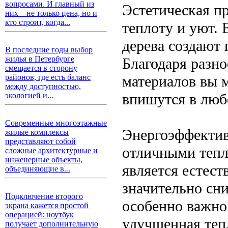
вопросами. И главный из
Эстетическая п
них – не только цена, но и
кто строит, когда...
теплоту и уют. 
дерева создают
В последние годы выбор
жилья в Петербурге
Благодаря разн
смещается в сторону
материалов вы 
районов, где есть баланс
между доступностью,
впишутся в люб
экологией и...
Современные многоэтажные
Энергоэффектив
жилые комплексы
представляют собой
отличными тепл
сложные архитектурные и
инженерные объекты,
является естест
объединяющие в...
значительно сни
Подключение второго
особенно важно
экрана кажется простой
операцией: ноутбук
улучшенная теп
получает дополнительную