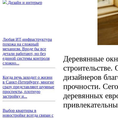
Дизайн и интерьер
Любая ИТ-инфраструктура
похожа на сложный
механизм. Вроде бы все
детали работают, но без
Деревянные окн
единой системы контроля
сложно...
строительстве.
дизайнеров благ
Когда речь заходит о жизни
в Санкт-Петербурге, многие
прочности. Сег
сразу представляют шумные
проспекты, плотную
деревянных евр
застройку и...
привлекательны
Выбор квартиры в
новостройке всегда связан с