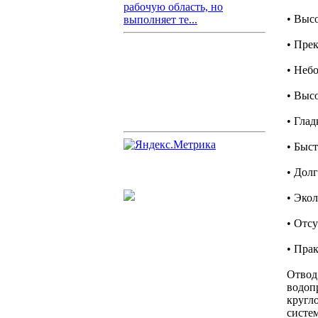
рабочую область, но
• Выс
выполняет те...
• Пре
• Неб
• Выс
• Гла
• Быс
• Дол
• Эко
• Отсу
• Пра
Отвод
водоп
кругл
систе