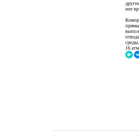
други
нее в
Компр
прямы
выпол
отвод
среды
16 ат