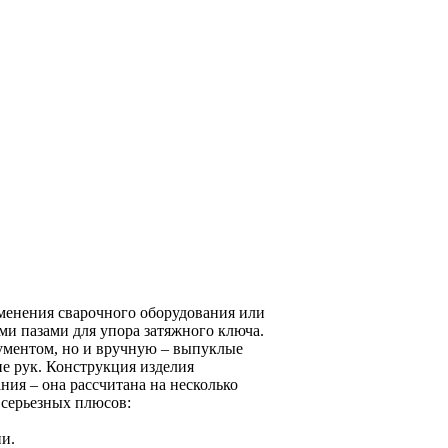
именения сварочного оборудования или
и пазами для упора затяжного ключа.
рументом, но и вручную – выпуклые
е рук. Конструкция изделия
ния – она рассчитана на несколько
 серьезных плюсов:
и.