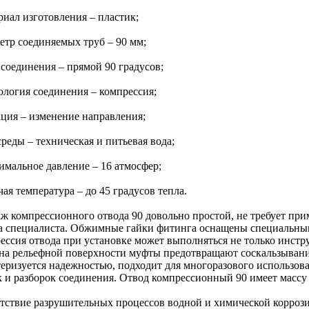
риал изготовления – пластик;
етр соединяемых труб – 90 мм;
 соединения – прямой 90 градусов;
ология соединения – компрессия;
кция – изменение направления;
среды – техническая и питьевая вода;
имальное давление – 16 атмосфер;
чая температура – до 45 градусов тепла.
ж компрессионного отвода 90 довольно простой, не требует пр
а специалиста. Обжимные гайки фитинга оснащены специальным
ессия отвода при установке может выполняться не только инст
 на рельефной поверхности муфты предотвращают соскальзывани
теризуется надежностью, подходит для многоразового использова
к и разборок соединения. Отвод компрессионный 90 имеет массу
утствие разрушительных процессов водной и химической коррози