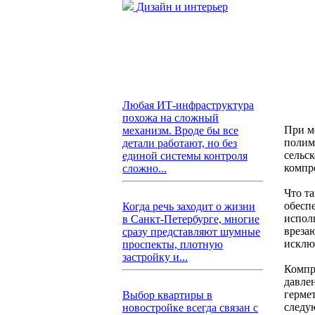
Дизайн и интерьер
Любая ИТ-инфраструктура
похожа на сложный
При м
механизм. Вроде бы все
полим
детали работают, но без
сельс
единой системы контроля
компр
сложно...
Что т
обесп
Когда речь заходит о жизни
испол
в Санкт-Петербурге, многие
вреза
сразу представляют шумные
исклю
проспекты, плотную
застройку и...
Компр
давле
герме
Выбор квартиры в
следу
новостройке всегда связан с