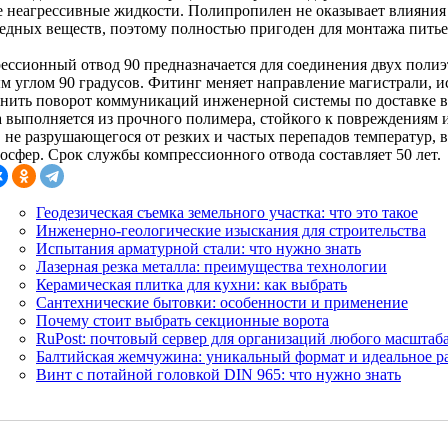
е неагрессивные жидкости. Полипропилен не оказывает влияния н
редных веществ, поэтому полностью пригоден для монтажа питье
ессионный отвод 90 предназначается для соединения двух полиэ
м углом 90 градусов. Фитинг меняет направление магистрали, ис
нить поворот коммуникаций инженерной системы по доставке в
а выполняется из прочного полимера, стойкого к повреждениям
, не разрушающегося от резких и частых перепадов температур,
мосфер. Срок службы компрессионного отвода составляет 50 лет.
Геодезическая съемка земельного участка: что это такое
Инженерно-геологические изыскания для строительства
Испытания арматурной стали: что нужно знать
Лазерная резка металла: преимущества технологии
Керамическая плитка для кухни: как выбрать
Сантехнические бытовки: особенности и применение
Почему стоит выбрать секционные ворота
RuPost: почтовый сервер для организаций любого масштаб
Балтийская жемчужина: уникальный формат и идеальное 
Винт с потайной головкой DIN 965: что нужно знать