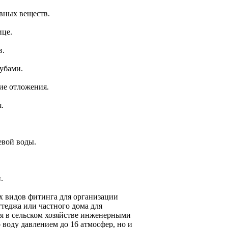
вных веществ.
ице.
в.
убами.
кие отложения.
.
евой воды.
.
х видов фитинга для организации
теджа или частного дома для
я в сельском хозяйстве инженерными
воду давлением до 16 атмосфер, но и