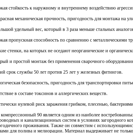
окая стойкость к наружному и внутреннему воздействию агресси
красная механическая прочность, пригодность для монтажа на ул
ольшой удельный вес, который в 3 раза меньше стальных аналого
окая пропускная способность по сравнению с металлическими тр
дкие стенки, на которых не оседают неорганические и органичес
трый и простой монтаж без применения сварочного оборудования
гий срок службы 50 лет против 25 лет у железных фитингов.
логическая безопасность, пригодность для транспортировки пить
тствие в составе токсинов и аллергических веществ.
ктически нулевой риск заражения грибком, плесенью, бактериями
 компрессионный 90 является одним из наиболее востребованны
роводных и канализационных систем в условиях загородного кот
огодичного проживания. Также он совместим с использующимис
мами для полива и мелиорации. Материал выдерживает не только 