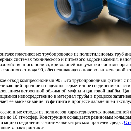
онтаже пластиковых трубопроводов из полиэтиленовых труб ди
ерных системах технического и питьевого водоснабжения, напо
кохозяйственного полива, криволинейные участки системы орга
ессионного отвода 90, обеспечивающего поворот инженерной ко
акое отвод компрессионный 90? Это трубопроводный фитинг с п
ечивающий прочное и надежное герметичное соединение пластик
ьзованием встроенной обжимной муфты и цанговой шайбы. Цанг
ющимися непосредственно в материал трубы в процессе затягив
чает ее выскакивание из фитинга в процессе дальнейшей эксплу
ессионные отводы из полимеров характеризуются повышенной п
ние до 16 атмосфер. Конструкция оснащается резиновым кольц
тизацию соединения с минимальным риском протечек среды.
От
ющие характеристики: