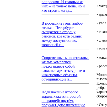
вопросами. И главный из
• мате
них – не только цена, но и
кто строит, когда...
• диам
• угол
В последние годы выбор
жилья в Петербурге
• техн
смещается в сторону
районов, где есть баланс
• фун
между доступностью,
экологией и...
• тип 
• макс
Современные многоэтажные
жилые комплексы
• рабо
представляют собой
сложные архитектурные и
Монта
инженерные объекты,
вызов
объединяющие в...
Компр
ребра
харак
Подключение второго
сборо
экрана кажется простой
операцией: ноутбук
• Отс
получает дополнительную