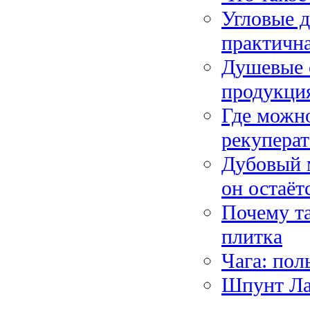
Угловые д
практична
Душевые о
продукция
Где можн
рекуперат
Дубовый м
он остаёт
Почему та
плитка
Чага: пол
Шпунт Лар