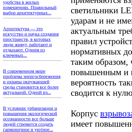
удобства в жилых
помещениях. Правильный
светильники LE
выбор архитектурных...
ударам и не им
актуальным тре
Архитектура — это
искусство и наука создания
правил устройст
пространств, в которых
люди живут, работают и
нормативных до
отдыхают. Одним из
ключевых...
таким образом, 
повышенным и в
В современном мире
проблема энергосбережения
вероятность та
и охраны окружающей
среды становится все более
сводится к нулю
актуальной. Одной из...
В условиях урбанизации и
Корпус
взрывоз
повышения экологической
осознанности все больше
имеет повышен
людей стремится создать
гармоничное и уютное...