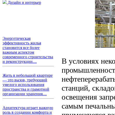
Дизайн и интерьер
Энергетическая
эффективность жилья
становится все более
важным аспектом
современного строительства
В условиях нек
и реконструкции....
промышленности
Жить в небольшой квартире
нефтеперерабат
— это вызов, требующий
умелого использования
станций, склад
пространства и грамотной
организации хранения....
освещения запр
самым печальны
Архитектура играет важную
роль в создании комфорта и
применяются в