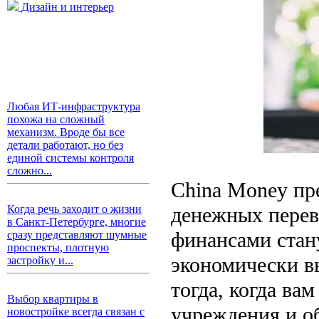
Дизайн и интерьер
Любая ИТ-инфраструктура
похожа на сложный
механизм. Вроде бы все
детали работают, но без
единой системы контроля
сложно...
China Money пр
денежных перев
Когда речь заходит о жизни
в Санкт-Петербурге, многие
финансами стан
сразу представляют шумные
проспекты, плотную
экономически в
застройку и...
тогда, когда ва
Выбор квартиры в
учреждения и о
новостройке всегда связан с