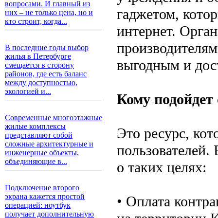
вопросами. И главный из
гаджетом, кото
них – не только цена, но и
кто строит, когда...
интернет. Орган
производителям
В последние годы выбор
жилья в Петербурге
выгодным и дос
смещается в сторону
районов, где есть баланс
между доступностью,
экологией и...
Кому подойдет
Современные многоэтажные
жилые комплексы
Это ресурс, ко
представляют собой
сложные архитектурные и
пользователей. 
инженерные объекты,
объединяющие в...
о таких целях:
Подключение второго
экрана кажется простой
• Оплата контр
операцией: ноутбук
получает дополнительную