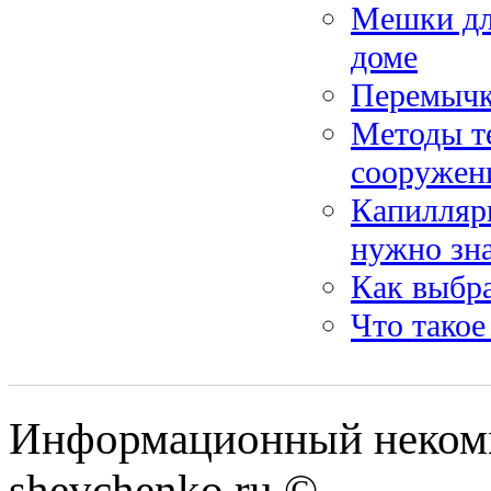
Мешки дл
доме
Перемыч
Методы те
сооружен
Капилляр
нужно зн
Как выбра
Что такое
Информационный некомм
shevchenko.ru ©