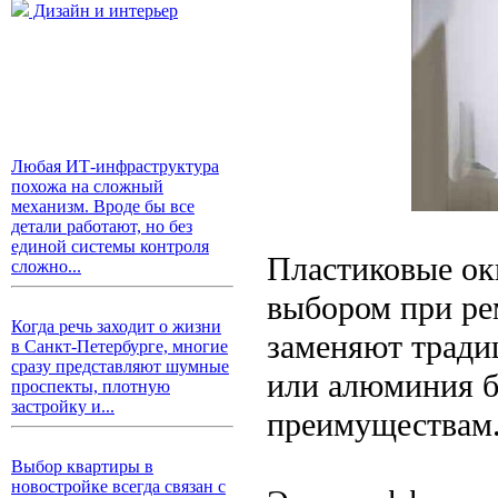
Дизайн и интерьер
Любая ИТ-инфраструктура
похожа на сложный
механизм. Вроде бы все
детали работают, но без
единой системы контроля
Пластиковые ок
сложно...
выбором при ре
Когда речь заходит о жизни
заменяют тради
в Санкт-Петербурге, многие
сразу представляют шумные
или алюминия б
проспекты, плотную
застройку и...
преимуществам
Выбор квартиры в
новостройке всегда связан с