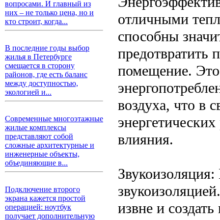
Энергоэффектив
вопросами. И главный из
них – не только цена, но и
отличными теп
кто строит, когда...
способны значит
В последние годы выбор
предотвратить 
жилья в Петербурге
смещается в сторону
помещение. Это
районов, где есть баланс
между доступностью,
энергопотребле
экологией и...
воздуха, что в 
энергетических
Современные многоэтажные
жилые комплексы
влияния.
представляют собой
сложные архитектурные и
инженерные объекты,
объединяющие в...
Звукоизоляция:
звукоизоляцией
Подключение второго
экрана кажется простой
извне и создат
операцией: ноутбук
получает дополнительную