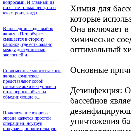
вопросами. И главный из
Химия для басс
них – не только цена, но и
кто строит, когда...
которые использ
Она включает в 
В последние годы выбор
жилья в Петербурге
химические сое
смещается в сторону
районов, где есть баланс
оптимальный хи
между доступностью,
экологией и...
Основные причи
Современные многоэтажные
жилые комплексы
представляют собой
сложные архитектурные и
Дезинфекция: О
инженерные объекты,
объединяющие в...
бассейнов являе
дезинфицирующи
Подключение второго
экрана кажется простой
уничтожения ба
операцией: ноутбук
получает дополнительную