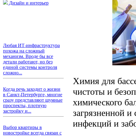
Дизайн и интерьер
Любая ИТ-инфраструктура
похожа на сложный
механизм. Вроде бы все
детали работают, но без
единой системы контроля
сложно...
Химия для басс
чистоты и безоп
Когда речь заходит о жизни
в Санкт-Петербурге, многие
химического бал
сразу представляют шумные
проспекты, плотную
загрязненной и
застройку и...
инфекций и заб
Выбор квартиры в
новостройке всегда связан с