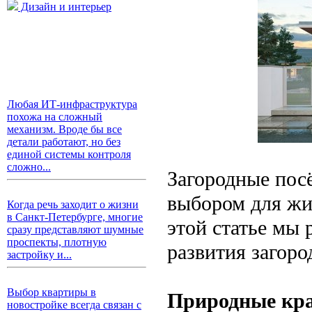
Дизайн и интерьер
Любая ИТ-инфраструктура
похожа на сложный
механизм. Вроде бы все
детали работают, но без
единой системы контроля
сложно...
Загородные пос
выбором для жиз
Когда речь заходит о жизни
в Санкт-Петербурге, многие
этой статье мы
сразу представляют шумные
проспекты, плотную
развития загоро
застройку и...
Выбор квартиры в
Природные кра
новостройке всегда связан с