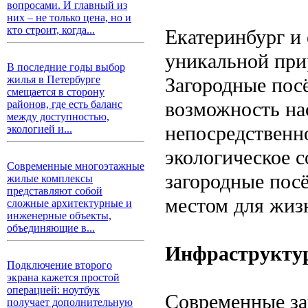
вопросами. И главный из
них – не только цена, но и
кто строит, когда...
Екатеринбург и 
уникальной прир
В последние годы выбор
Загородные пос
жилья в Петербурге
смещается в сторону
возможность на
районов, где есть баланс
между доступностью,
непосредственно
экологией и...
экологическое 
Современные многоэтажные
загородные пос
жилые комплексы
представляют собой
местом для жиз
сложные архитектурные и
инженерные объекты,
объединяющие в...
Инфраструктур
Подключение второго
экрана кажется простой
операцией: ноутбук
Современные за
получает дополнительную