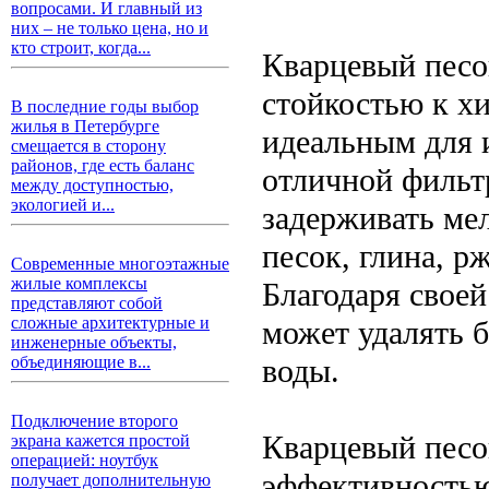
вопросами. И главный из
них – не только цена, но и
кто строит, когда...
Кварцевый песо
стойкостью к хи
В последние годы выбор
жилья в Петербурге
идеальным для 
смещается в сторону
районов, где есть баланс
отличной фильт
между доступностью,
экологией и...
задерживать мел
песок, глина, р
Современные многоэтажные
жилые комплексы
Благодаря своей
представляют собой
сложные архитектурные и
может удалять б
инженерные объекты,
воды.
объединяющие в...
Подключение второго
Кварцевый песо
экрана кажется простой
операцией: ноутбук
эффективностью
получает дополнительную