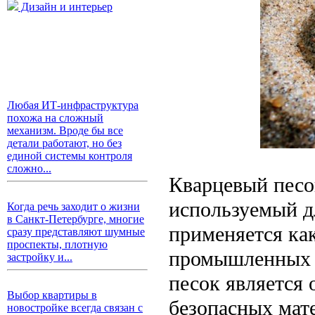
Дизайн и интерьер
Любая ИТ-инфраструктура
похожа на сложный
механизм. Вроде бы все
детали работают, но без
единой системы контроля
сложно...
Кварцевый песо
используемый д
Когда речь заходит о жизни
в Санкт-Петербурге, многие
применяется как
сразу представляют шумные
проспекты, плотную
промышленных о
застройку и...
песок является
Выбор квартиры в
безопасных мат
новостройке всегда связан с