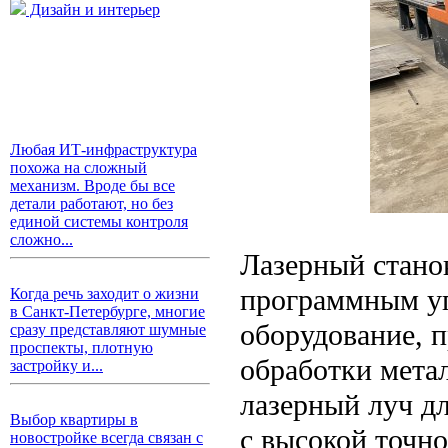
Дизайн и интерьер
Любая ИТ-инфраструктура
похожа на сложный
механизм. Вроде бы все
детали работают, но без
единой системы контроля
сложно...
Лазерный стано
программным уп
Когда речь заходит о жизни
в Санкт-Петербурге, многие
оборудование, 
сразу представляют шумные
проспекты, плотную
обработки мета
застройку и...
лазерный луч дл
Выбор квартиры в
с высокой точн
новостройке всегда связан с