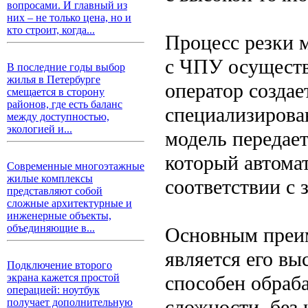
вопросами. И главный из
них – не только цена, но и
кто строит, когда...
Процесс резки м
с ЧПУ осуществл
В последние годы выбор
жилья в Петербурге
оператор созда
смещается в сторону
районов, где есть баланс
специализирова
между доступностью,
экологией и...
модель передает
который автома
Современные многоэтажные
жилые комплексы
соответствии с 
представляют собой
сложные архитектурные и
инженерные объекты,
объединяющие в...
Основным преим
является его вы
Подключение второго
способен обраб
экрана кажется простой
операцией: ноутбук
сложности, без
получает дополнительную