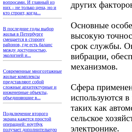
других факторо
вопросами. И главный из
них – не только цена, но и
кто строит, когда...
Основные особе
В последние годы выбор
высокую точнос
жилья в Петербурге
смещается в сторону
срок службы. О
районов, где есть баланс
между доступностью,
вибрации, обес
экологией и...
механизмов.
Современные многоэтажные
жилые комплексы
представляют собой
Сфера применен
сложные архитектурные и
инженерные объекты,
используются в
объединяющие в...
таких как автом
Подключение второго
сельское хозяйс
экрана кажется простой
операцией: ноутбук
электронике.
получает дополнительную