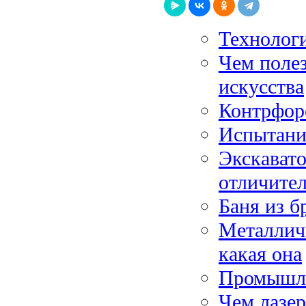
Технолог
Чем поле
искусства
Контрфор
Испытани
Экскавато
отличите
Баня из б
Металличе
какая она
Промышле
Чем лазер