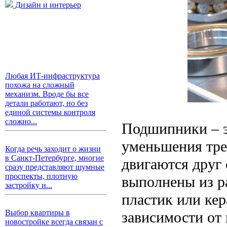
Дизайн и интерьер
Любая ИТ-инфраструктура
похожа на сложный
механизм. Вроде бы все
детали работают, но без
единой системы контроля
сложно...
Подшипники – э
уменьшения тре
Когда речь заходит о жизни
в Санкт-Петербурге, многие
двигаются друг
сразу представляют шумные
проспекты, плотную
выполнены из р
застройку и...
пластик или ке
Выбор квартиры в
зависимости от 
новостройке всегда связан с