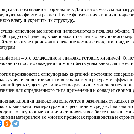
ющим этапом является формование. Для этого смесь сырья загруж
чу нужную форму и размер. После формования кирпичи подверг
нюю влагу и укрепить их структуру.
 сушки огнеупорные кирпичи направляются в печь для обжига. 
2000 градусов Цельсия, в зависимости от типа огнеупорного кир
ой температуре происходит спекание компонентов, что придает 
ратурам.
дний этап – это охлаждение и упаковка готовых кирпичей. Огн
ьзованию после охлаждения и могут быть упакованы для трансп
логия производства огнеупорных кирпичей постоянно совершенс
иала, увеличения стойкости к высоким температурам и эффектив
няшний день существует множество различных типов огнеупорн
азначен для определенного типа применения и обладает своими
порные кирпичи широко используются в различных отраслях пр
иала к высоким температурам и агрессивным средам. Благодаря
водства огнеупорные кирпичи становятся все более надежными 
одимым материалом во многих процессах производства и строите