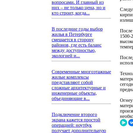
вопросами. И главный из
них – не только цена, но и
Следу
кто строит, когда...
кирпи
излиш
В последние годы выбор
После
жилья в Петербурге
1500-
смещается в сторону
высок
районов, где есть баланс
темпе
между доступностью,
экологией и...
После
испол
Современные многоэтажные
Техно
жилые комплексы
матер
представляют собой
сегод
сложные архитектурные и
предн
инженерные объекты,
объединяющие в...
Огнеу
матер
произ
Подключение второго
необх
экрана кажется простой
операцией: ноутбук
получает дополнительную