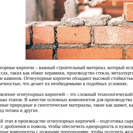
порные кирпичи – важный строительный материал, который исп
ссах, таких как обжиг керамики, производство стекла, металлург
 и каминов. Огнеупорные кирпичи обладают высокой стойкость
вечностью, что делает их необходимыми в подобных условиях.
овление огнеупорных кирпичей – это сложный технологический
лько этапов. В качестве основных компонентов для производств
чные природные и синтетические материалы, такие как шамот, к
д титана и другие.
й этап в производстве огнеупорных кирпичей – подготовка сыр
сс дробления и помола, чтобы обеспечить однородность и нужны
чные компоненты с нужными пропорциями, чтобы получить жела