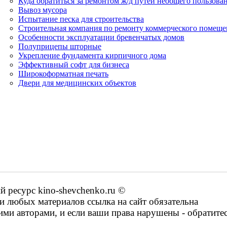
Куда обратиться за ремонтом ж/д путей необщего пользова
Вывоз мусора
Испытание песка для строительства
Строительная компания по ремонту коммерческого помещен
Особенности эксплуатации бревенчатых домов
Полуприцепы шторные
Укрепление фундамента кирпичного дома
Эффективный софт для бизнеса
Широкоформатная печать
Двери для медицинских объектов
ресурс kino-shevchenko.ru ©
 любых материалов ссылка на сайт обязательна
ими авторами, и если ваши права нарушены - обратите