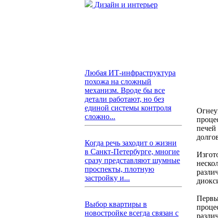
Дизайн и интерьер
Любая ИТ-инфраструктура
похожа на сложный
механизм. Вроде бы все
детали работают, но без
единой системы контроля
Огнеу
сложно...
проце
печей
долго
Когда речь заходит о жизни
в Санкт-Петербурге, многие
Изгот
сразу представляют шумные
неско
проспекты, плотную
разли
застройку и...
диокси
Первы
Выбор квартиры в
проце
новостройке всегда связан с
разли