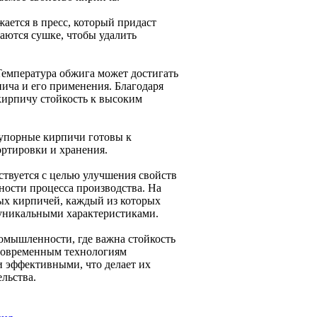
ается в пресс, который придаст
аются сушке, чтобы удалить
Температура обжига может достигать
пича и его применения. Благодаря
кирпичу стойкость к высоким
еупорные кирпичи готовы к
ортировки и хранения.
твуется с целью улучшения свойств
ности процесса производства. На
ых кирпичей, каждый из которых
 уникальными характеристиками.
омышленности, где важна стойкость
 современным технологиям
и эффективными, что делает их
льства.