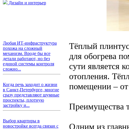
Дизайн и интерьер
Любая ИТ-инфраструктура
Тёплый плинтус
похожа на сложный
механизм. Вроде бы все
для обогрева п
детали работают, но без
сути является 
единой системы контроля
сложно...
отопления. Тёп
помещении – от
Когда речь заходит о жизни
в Санкт-Петербурге, многие
сразу представляют шумные
проспекты, плотную
Преимущества т
застройку и...
Выбор квартиры в
Одним из главн
новостройке всегда связан с