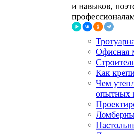
и навыков, поэт
профессионалам
Тротуарна
Офисная 
Строитель
Как креп
Чем утепл
опытных 
Проектир
Ломберный
Настольн