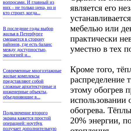
вопросами. И главный из
является его не
них – не только цена, но и
кто строит, когда...
устанавливается
мебелью или де
В последние годы выбор
жилья в Петербурге
практически не
смещается в сторону
районов, где есть баланс
уместно в тех п
между доступностью,
экологией и...
Кроме того, тё
Современные многоэтажные
жилые комплексы
распределение 
представляют собой
сложные архитектурные и
этому обогрев 
инженерные объекты,
объединяющие в...
использовании 
обогрева. Тёпл
Подключение второго
20% энергии, п
экрана кажется простой
операцией: ноутбук
отопления.
получает дополнительную