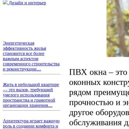
Дизайн и интерьер
Энергетическая
эффективность жилья
становится все более
важным аспектом
современного строительства
и реконструкции....
ПВХ окна – это
оконных констр
Жить в небольшой квартире
рядом преимущес
— это вызов, требующий
умелого использования
прочностью и э
пространства и грамотной
организации хранения....
другое оборудо
обслуживания д
Архитектура играет важную
роль в создании комфорта и