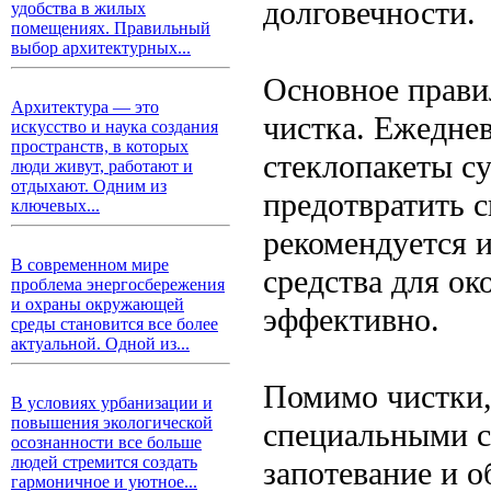
долговечности.
удобства в жилых
помещениях. Правильный
выбор архитектурных...
Основное прави
Архитектура — это
чистка. Ежедне
искусство и наука создания
пространств, в которых
стеклопакеты с
люди живут, работают и
отдыхают. Одним из
предотвратить с
ключевых...
рекомендуется 
В современном мире
средства для ок
проблема энергосбережения
и охраны окружающей
эффективно.
среды становится все более
актуальной. Одной из...
Помимо чистки,
В условиях урбанизации и
повышения экологической
специальными с
осознанности все больше
людей стремится создать
запотевание и о
гармоничное и уютное...