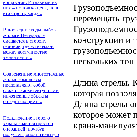
вопросами. И главный из
Грузоподъемнос
них – не только цена, но и
кто строит, когда...
перемещать груз
Грузоподъемнос
В последние годы выбор
жилья в Петербурге
конструкции и 
смещается в сторону
районов, где есть баланс
грузоподъемнос
между доступностью,
экологией и...
нескольких тонн
Современные многоэтажные
жилые комплексы
Длина стрелы. 
представляют собой
сложные архитектурные и
которая позволя
инженерные объекты,
Длина стрелы о
объединяющие в...
которое может 
Подключение второго
крана-манипулят
экрана кажется простой
операцией: ноутбук
получает дополнительную