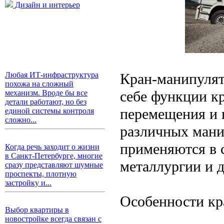
Дизайн и интерьер
Кран-манипулято
Любая ИТ-инфраструктура
похожа на сложный
себе функции кр
механизм. Вроде бы все
детали работают, но без
перемещения и 
единой системы контроля
сложно...
различных мани
применяются в с
Когда речь заходит о жизни
в Санкт-Петербурге, многие
металлургии и 
сразу представляют шумные
проспекты, плотную
застройку и...
Особенности кр
Выбор квартиры в
новостройке всегда связан с