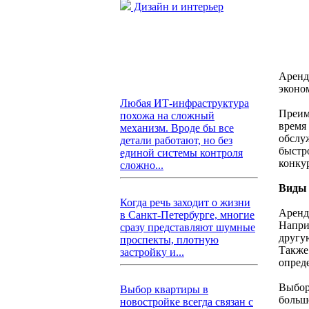
Дизайн и интерьер
Аренд
эконо
Любая ИТ-инфраструктура
Преим
похожа на сложный
время
механизм. Вроде бы все
обслу
детали работают, но без
быстр
единой системы контроля
конку
сложно...
Виды 
Когда речь заходит о жизни
Аренд
в Санкт-Петербурге, многие
Напри
сразу представляют шумные
другу
проспекты, плотную
Также
застройку и...
опред
Выбор
Выбор квартиры в
больш
новостройке всегда связан с