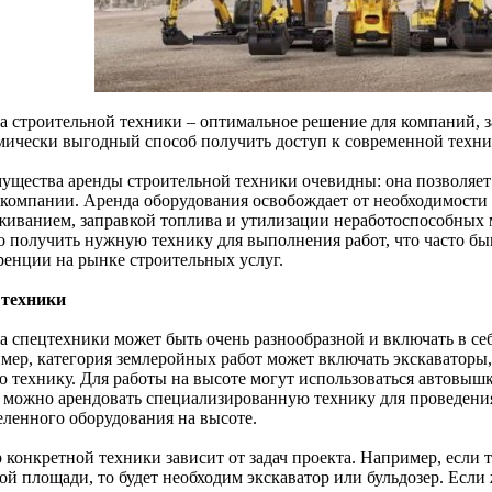
а строительной техники – оптимальное решение для компаний, з
мически выгодный способ получить доступ к современной техник
ущества аренды строительной техники очевидны: она позволяет 
 компании. Аренда оборудования освобождает от необходимости 
живанием, заправкой топлива и утилизации неработоспособных м
о получить нужную технику для выполнения работ, что часто бы
ренции на рынке строительных услуг.
техники
а спецтехники может быть очень разнообразной и включать в се
мер, категория землеройных работ может включать экскаваторы,
ю технику. Для работы на высоте могут использоваться автовышк
 можно арендовать специализированную технику для проведения
еленного оборудования на высоте.
 конкретной техники зависит от задач проекта. Например, если 
ой площади, то будет необходим экскаватор или бульдозер. Есл