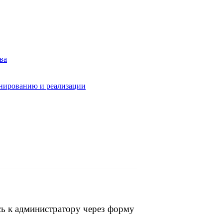
ва
анированию и реализации
сь к администратору через форму