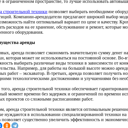
е в ограниченном пространстве, то лучше использовать автовыш
а строительной техники
позволяет выбирать необходимое обору
тиций. Компании-арендодатели предлагают широкий выбор моде
возможность найти оптимальный вариант по цене и качеству. Кро
ать расходов на ее хранение, обслуживание и ремонт, которые м
венного оборудования.
ущества аренды
рвых, аренда позволяет сэкономить значительную сумму денег н
и, которая может не использоваться на постоянной основе. Во-в
жность выбирать различные виды техники в зависимости от конк
тельства. Например, для работы на большой высоте можно аренд
ных работ – экскаватор. В-третьих, аренда позволяет получить 
дними технологическими достижениями и улучшениями без необ
 того, аренда строительной техники обеспечивает гарантирова
ный момент времени без задержек и ограничений по времени исп
ых проектов со сложными расписаниями работ.
ом, аренда строительной техники является оптимальным решение
ые нуждаются в использовании специализированной техники на 
а позволяет существенно увеличить эффективность и экономично