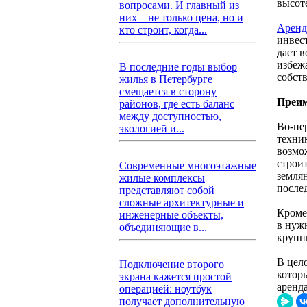
высот
вопросами. И главный из
них – не только цена, но и
Аренд
кто строит, когда...
инвес
дает 
избеж
В последние годы выбор
собст
жилья в Петербурге
смещается в сторону
Преим
районов, где есть баланс
между доступностью,
Во-пе
экологией и...
техник
возмо
строи
Современные многоэтажные
земля
жилые комплексы
после
представляют собой
сложные архитектурные и
Кроме
инженерные объекты,
в нуж
объединяющие в...
крупн
В цел
Подключение второго
котор
экрана кажется простой
аренд
операцией: ноутбук
получает дополнительную